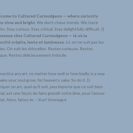
come to Cultured Curmudgeon — where curiosity
ns slow and bright.
We don’t chase trends. We trace
ks. Stay curious. Stay critical. Stay delightfully difficult. ||
nvenue chez Cultured Curmudgeon — là où la
iosité crépite, lente et lumineuse.
Ici, on ne suit pas les
s. On suit les étincelles. Restez curieuse. Restez
ique. Restez délicieusement indocile.
ractice any art, no matter how well or how badly, is a way
ake your soul grow, for heaven’s sake. So do it. ||.
iquer un art, quel qu’il soit, peu importe que ce soit bien
al, est une façon de faire grandir votre âme, pour l’amour
iel. Alors, faites-le. – Kurt Vonnegut