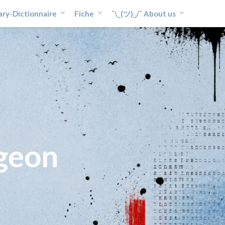
ary-Dictionnaire
Fiche
¯\_(ツ)_/¯ About us
geon