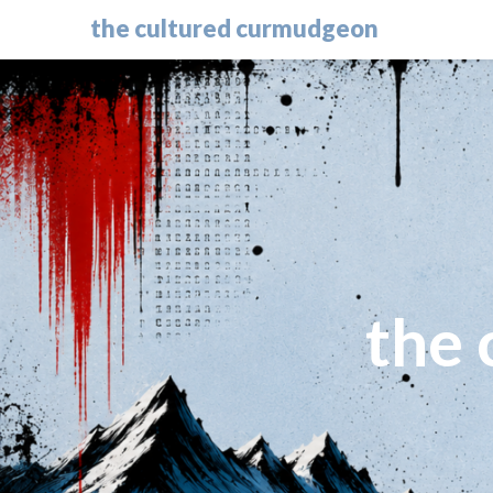
the cultured curmudgeon
the