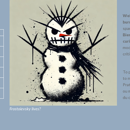
Wel
bur
spar
Bie
cur
mode
crit
To p
to m
Prat
ou m
du c
Frostoïevsky lives?