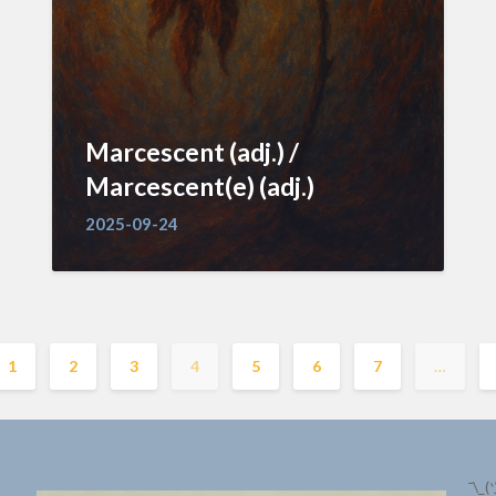
Marcescent (adj.) /
Marcescent(e) (adj.)
2025-09-24
1
2
3
4
5
6
7
…
¯\_(