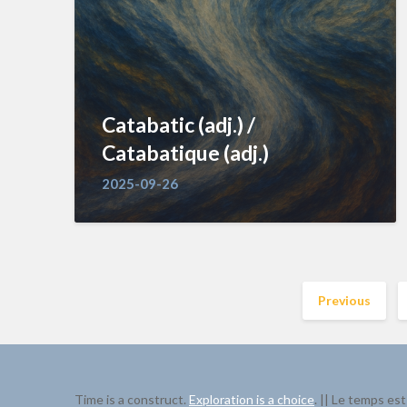
Catabatic (adj.) /
Catabatique (adj.)
2025-09-26
Previous
Time is a construct.
Exploration is a choice
. || Le temps est