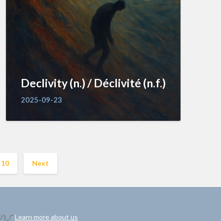
Declivity (n.) / Déclivité (n.f.)
2025-09-23
10
Next
ツ)_/¯
Learn more about us