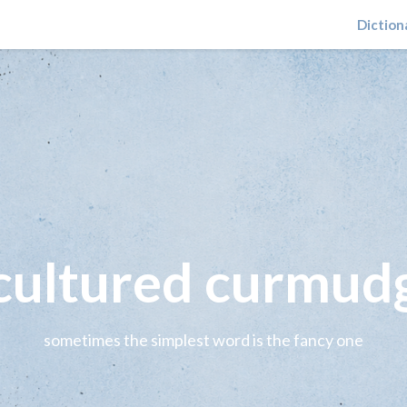
Diction
 cultured curmud
sometimes the simplest word is the fancy one