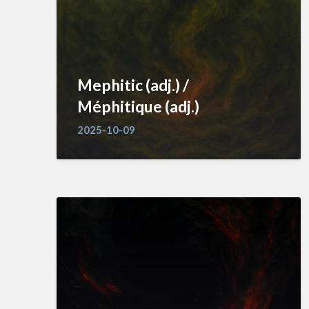
Mephitic (adj.) /
Méphitique (adj.)
2025-10-09