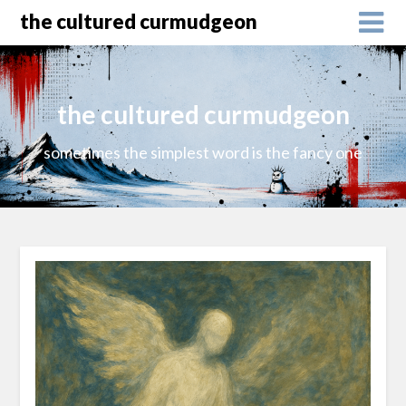
the cultured curmudgeon
the cultured curmudgeon
sometimes the simplest word is the fancy one