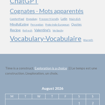
ChatGPT
Cognates - Mots apparentés
Latin
ComfortFood
Etymology
Freezer friendly
Main dish
MindfulEating
Quotes
Perception
Proto-Indo-European
Recipe
Valentine's
Refresh
Verbosity
Vocabulary-Vocabulaire
Warmth
Time is a construct.
Exploration is a choice
. || Le temps est une
construction. L’exploration, un choix.
August 2026
M
T
W
T
F
S
S
1
2