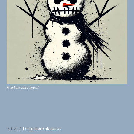
Frostoïevsky lives?
¯\_(ツ)_/¯
Learn more about us