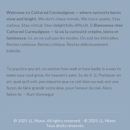
Welcome to Cultured Curmudgeon — where curiosity burns
slow and bright.
We don’t chase trends. We trace sparks. Stay
curious. Stay critical. Stay delightfully difficult. ||
Bienvenue chez
Cultured Curmudgeon — là où la curiosité crépite, lente et
lumineuse.
Ici, on ne suit pas les modes. On suit les étincelles.
Restez curieuse. Restez critique. Restez délicieusement
indocile.
To practice any art, no matter how well or how badly, is a way to
make your soul grow, for heaven’s sake. So do it. ||. Pratiquer un
art, quel qu’il soit, peu importe que ce soit bien ou mal, est une
façon de faire grandir votre âme, pour l’amour du ciel. Alors,
faites-le. – Kurt Vonnegut
© 2025 J.L. Munn. All rights reserved. - © 2025 J.L. Munn.
Tous droits réservés.