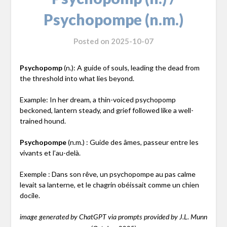
Psychopompe (n.m.)
Posted on
2025-10-07
Psychopomp
(n.): A guide of souls, leading the dead from
the threshold into what lies beyond.
Example: In her dream, a thin-voiced psychopomp
beckoned, lantern steady, and grief followed like a well-
trained hound.
Psychopompe
(n.m.) : Guide des âmes, passeur entre les
vivants et l’au-delà.
Exemple : Dans son rêve, un psychopompe au pas calme
levait sa lanterne, et le chagrin obéissait comme un chien
docile.
image generated by ChatGPT via prompts provided by J.L. Munn