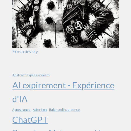
Frostoïevsky
Abstract expressionism
AI expirement - Expérience
d'IA
Appearance
Attention
BalancedIndulgence
ChatGPT