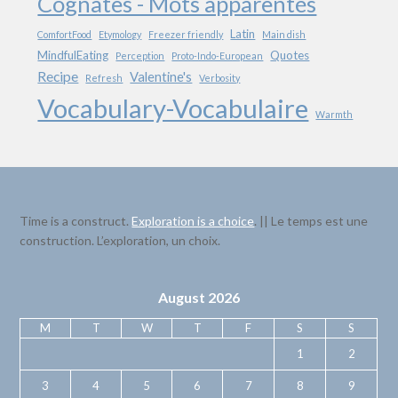
Cognates - Mots apparentés
Latin
ComfortFood
Etymology
Freezer friendly
Main dish
MindfulEating
Quotes
Perception
Proto-Indo-European
Recipe
Valentine's
Refresh
Verbosity
Vocabulary-Vocabulaire
Warmth
Time is a construct.
Exploration is a choice
. || Le temps est une
construction. L’exploration, un choix.
August 2026
M
T
W
T
F
S
S
1
2
3
4
5
6
7
8
9