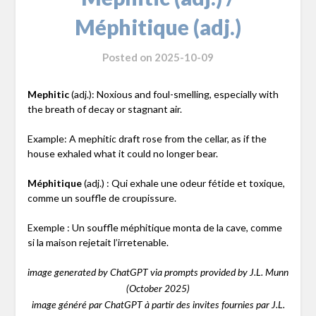
Méphitique (adj.)
Posted on
2025-10-09
Mephitic
(adj.): Noxious and foul-smelling, especially with
the breath of decay or stagnant air.
Example: A mephitic draft rose from the cellar, as if the
house exhaled what it could no longer bear.
Méphitique
(adj.) : Qui exhale une odeur fétide et toxique,
comme un souffle de croupissure.
Exemple : Un souffle méphitique monta de la cave, comme
si la maison rejetait l’irretenable.
image generated by ChatGPT via prompts provided by J.L. Munn
(October 2025)
image généré par ChatGPT à partir des invites fournies par J.L.