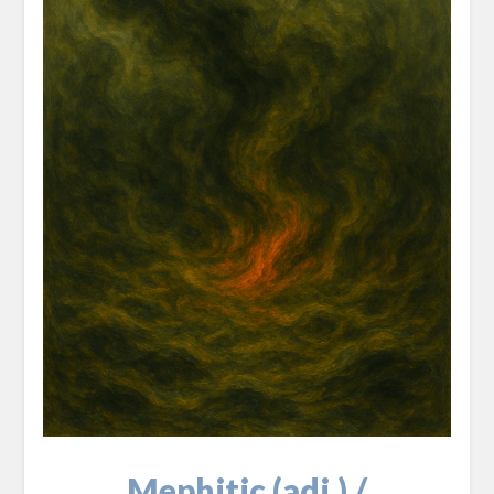
Mephitic (adj.) /