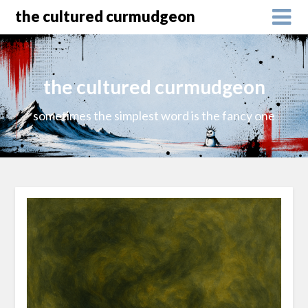
the cultured curmudgeon
the cultured curmudgeon
sometimes the simplest word is the fancy one