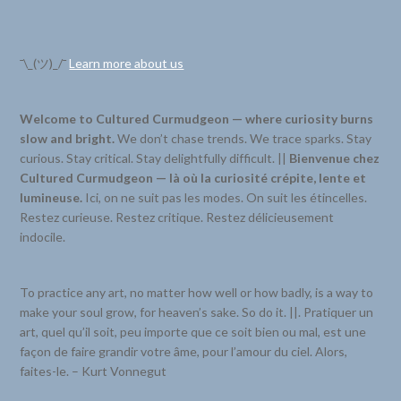
¯\_(ツ)_/¯
Learn more about us
Welcome to Cultured Curmudgeon — where curiosity burns
slow and bright.
We don’t chase trends. We trace sparks. Stay
curious. Stay critical. Stay delightfully difficult. ||
Bienvenue chez
Cultured Curmudgeon — là où la curiosité crépite, lente et
lumineuse.
Ici, on ne suit pas les modes. On suit les étincelles.
Restez curieuse. Restez critique. Restez délicieusement
indocile.
To practice any art, no matter how well or how badly, is a way to
make your soul grow, for heaven’s sake. So do it. ||. Pratiquer un
art, quel qu’il soit, peu importe que ce soit bien ou mal, est une
façon de faire grandir votre âme, pour l’amour du ciel. Alors,
faites-le. – Kurt Vonnegut