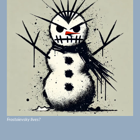
Frostoïevsky lives?