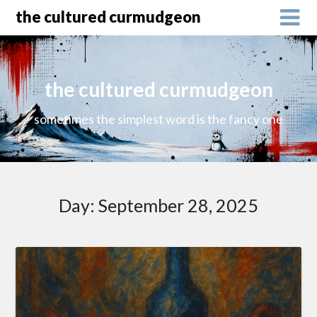
the cultured curmudgeon
the cultured curmudgeon
sometimes the simplest word is the fancy one
Day:
September 28, 2025