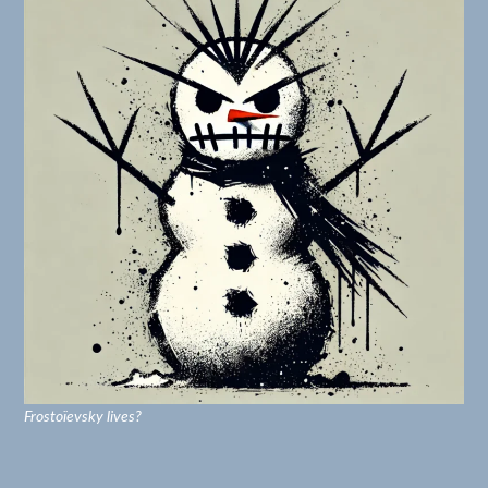
Frostoïevsky lives?