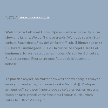
¯\_(ツ)_/¯
Learn more about us
Welcome to Cultured Curmudgeon — where curiosity burns
slow and bright.
We don’t chase trends. We trace sparks. Stay
curious. Stay critical. Stay delightfully difficult. ||
Bienvenue chez
Cultured Curmudgeon — là où la curiosité crépite, lente et
lumineuse.
Ici, on ne suit pas les modes. On suit les étincelles.
Restez curieuse. Restez critique. Restez délicieusement
indocile.
To practice any art, no matter how well or how badly, is a way to
make your soul grow, for heaven’s sake. So do it. ||. Pratiquer un
art, quel qu’il soit, peu importe que ce soit bien ou mal, est une
façon de faire grandir votre âme, pour l’amour du ciel. Alors,
faites-le. – Kurt Vonnegut