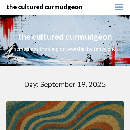
the cultured curmudgeon
the cultured curmudgeon
sometimes the simplest word is the fancy one
Day:
September 19, 2025