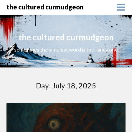
the cultured curmudgeon
the cultured curmudgeon
sometimes the simplest word is the fancy one
Day:
July 18, 2025