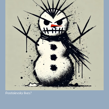
Frostoïevsky lives?