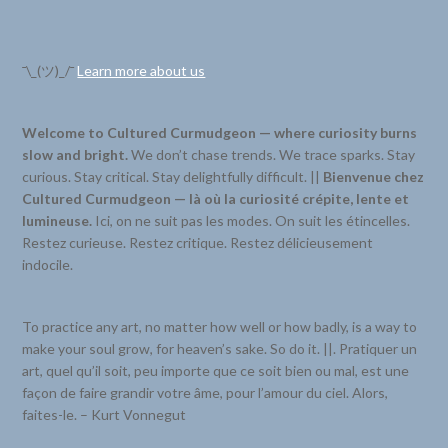
¯\_(ツ)_/¯
Learn more about us
Welcome to Cultured Curmudgeon — where curiosity burns
slow and bright.
We don’t chase trends. We trace sparks. Stay
curious. Stay critical. Stay delightfully difficult. ||
Bienvenue chez
Cultured Curmudgeon — là où la curiosité crépite, lente et
lumineuse.
Ici, on ne suit pas les modes. On suit les étincelles.
Restez curieuse. Restez critique. Restez délicieusement
indocile.
To practice any art, no matter how well or how badly, is a way to
make your soul grow, for heaven’s sake. So do it. ||. Pratiquer un
art, quel qu’il soit, peu importe que ce soit bien ou mal, est une
façon de faire grandir votre âme, pour l’amour du ciel. Alors,
faites-le. – Kurt Vonnegut