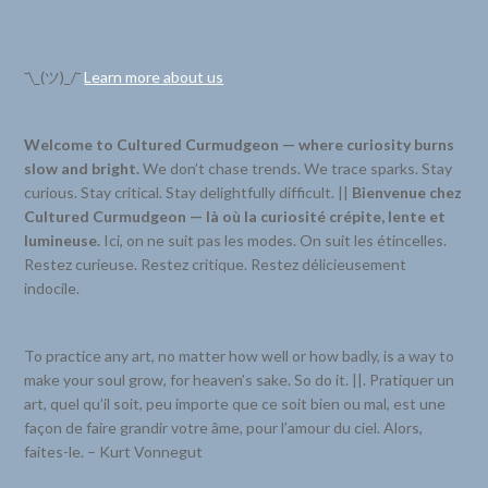
¯\_(ツ)_/¯
Learn more about us
Welcome to Cultured Curmudgeon — where curiosity burns
slow and bright.
We don’t chase trends. We trace sparks. Stay
curious. Stay critical. Stay delightfully difficult. ||
Bienvenue chez
Cultured Curmudgeon — là où la curiosité crépite, lente et
lumineuse.
Ici, on ne suit pas les modes. On suit les étincelles.
Restez curieuse. Restez critique. Restez délicieusement
indocile.
To practice any art, no matter how well or how badly, is a way to
make your soul grow, for heaven’s sake. So do it. ||. Pratiquer un
art, quel qu’il soit, peu importe que ce soit bien ou mal, est une
façon de faire grandir votre âme, pour l’amour du ciel. Alors,
faites-le. – Kurt Vonnegut