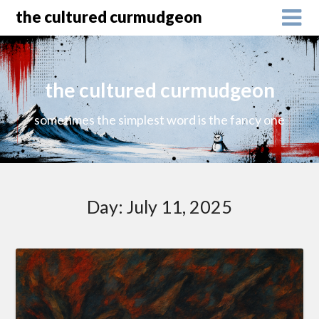
the cultured curmudgeon
the cultured curmudgeon
sometimes the simplest word is the fancy one
Day:
July 11, 2025