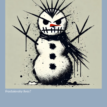
Frostoïevsky lives?