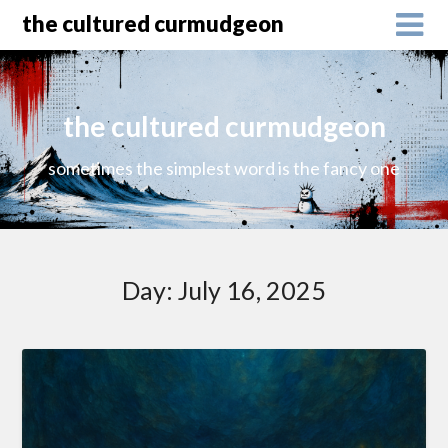
the cultured curmudgeon
the cultured curmudgeon
sometimes the simplest word is the fancy one
Day:
July 16, 2025