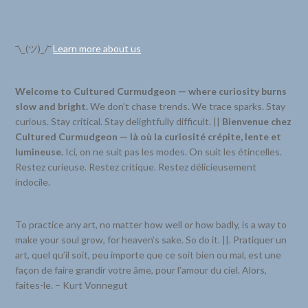
¯\_(ツ)_/¯
Learn more about us
Welcome to Cultured Curmudgeon — where curiosity burns
slow and bright.
We don’t chase trends. We trace sparks. Stay
curious. Stay critical. Stay delightfully difficult. ||
Bienvenue chez
Cultured Curmudgeon — là où la curiosité crépite, lente et
lumineuse.
Ici, on ne suit pas les modes. On suit les étincelles.
Restez curieuse. Restez critique. Restez délicieusement
indocile.
To practice any art, no matter how well or how badly, is a way to
make your soul grow, for heaven’s sake. So do it. ||. Pratiquer un
art, quel qu’il soit, peu importe que ce soit bien ou mal, est une
façon de faire grandir votre âme, pour l’amour du ciel. Alors,
faites-le. – Kurt Vonnegut