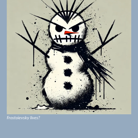
Frostoïevsky lives?