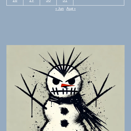
28
29
30
31
« Jun
Aug »