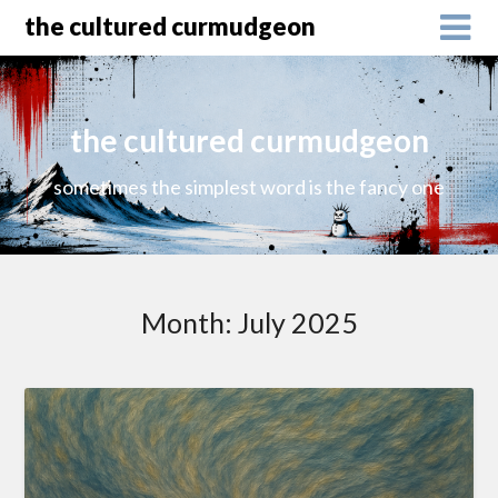
the cultured curmudgeon
the cultured curmudgeon
sometimes the simplest word is the fancy one
Month:
July 2025