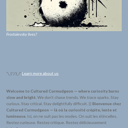
Frostoïevsky lives?
¯\_(ツ)_/¯
Learn more about us
Welcome to Cultured Curmudgeon — where curiosity burns
slow and bright.
We don’t chase trends. We trace sparks. Stay
curious. Stay critical. Stay delightfully difficult. ||
Bienvenue chez
Cultured Curmudgeon — là où la curiosité crépite, lente et
lumineuse.
Ici, on ne suit pas les modes. On suit les étincelles.
Restez curieuse. Restez critique. Restez délicieusement