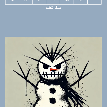
26
27
28
29
30
31
« Dec
Jul »