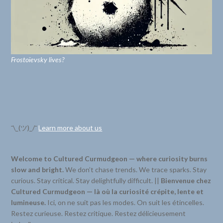
Frostoïevsky lives?
¯\_(ツ)_/¯
Learn more about us
Welcome to Cultured Curmudgeon — where curiosity burns
slow and bright.
We don’t chase trends. We trace sparks. Stay
curious. Stay critical. Stay delightfully difficult. ||
Bienvenue chez
Cultured Curmudgeon — là où la curiosité crépite, lente et
lumineuse.
Ici, on ne suit pas les modes. On suit les étincelles.
Restez curieuse. Restez critique. Restez délicieusement