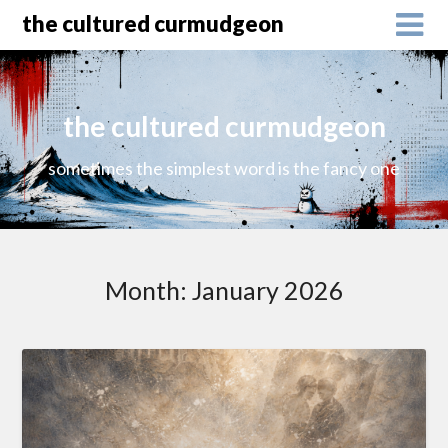
the cultured curmudgeon
the cultured curmudgeon
sometimes the simplest word is the fancy one
Month:
January 2026