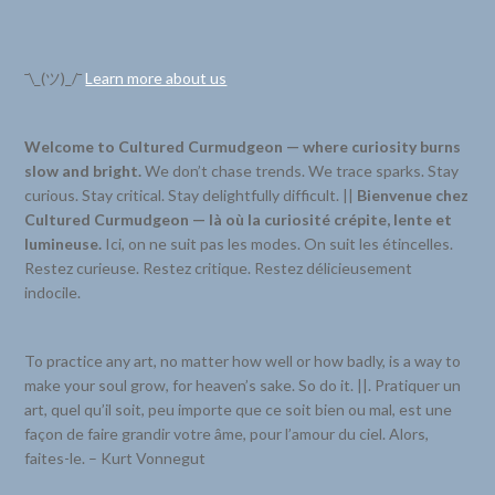
¯\_(ツ)_/¯
Learn more about us
Welcome to Cultured Curmudgeon — where curiosity burns
slow and bright.
We don’t chase trends. We trace sparks. Stay
curious. Stay critical. Stay delightfully difficult. ||
Bienvenue chez
Cultured Curmudgeon — là où la curiosité crépite, lente et
lumineuse.
Ici, on ne suit pas les modes. On suit les étincelles.
Restez curieuse. Restez critique. Restez délicieusement
indocile.
To practice any art, no matter how well or how badly, is a way to
make your soul grow, for heaven’s sake. So do it. ||. Pratiquer un
art, quel qu’il soit, peu importe que ce soit bien ou mal, est une
façon de faire grandir votre âme, pour l’amour du ciel. Alors,
faites-le. – Kurt Vonnegut