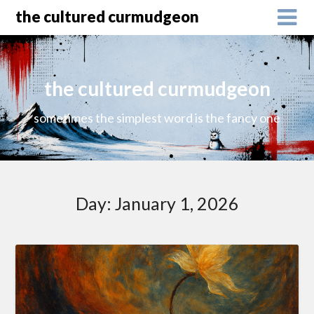
the cultured curmudgeon
the cultured curmudgeon
sometimes the simplest word is the fancy one
Day:
January 1, 2026