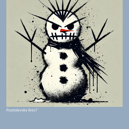
Frostoïevsky lives?