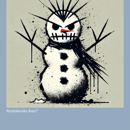
Frostoïevsky lives?