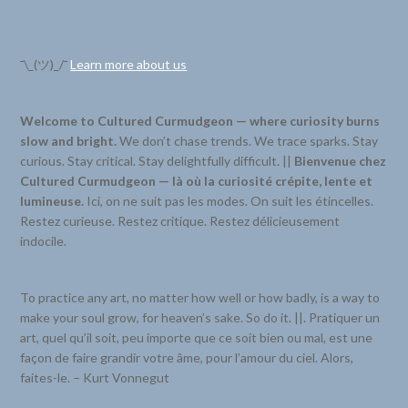
¯\_(ツ)_/¯
Learn more about us
Welcome to Cultured Curmudgeon — where curiosity burns
slow and bright.
We don’t chase trends. We trace sparks. Stay
curious. Stay critical. Stay delightfully difficult. ||
Bienvenue chez
Cultured Curmudgeon — là où la curiosité crépite, lente et
lumineuse.
Ici, on ne suit pas les modes. On suit les étincelles.
Restez curieuse. Restez critique. Restez délicieusement
indocile.
To practice any art, no matter how well or how badly, is a way to
make your soul grow, for heaven’s sake. So do it. ||. Pratiquer un
art, quel qu’il soit, peu importe que ce soit bien ou mal, est une
façon de faire grandir votre âme, pour l’amour du ciel. Alors,
faites-le. – Kurt Vonnegut