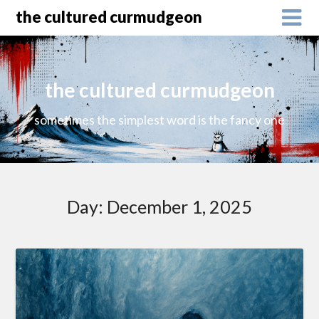
the cultured curmudgeon
the cultured curmudgeon
sometimes the simplest word is the fancy one
Day:
December 1, 2025