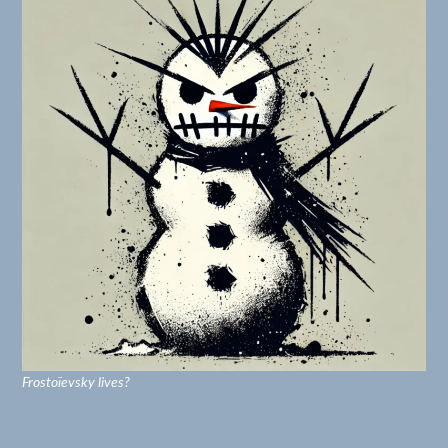
Frostoïevsky lives?