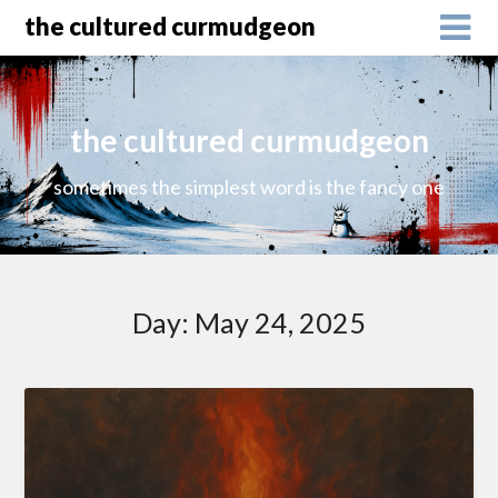
the cultured curmudgeon
the cultured curmudgeon
sometimes the simplest word is the fancy one
Day:
May 24, 2025