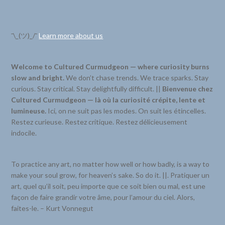
¯\_(ツ)_/¯
Learn more about us
Welcome to Cultured Curmudgeon — where curiosity burns
slow and bright.
We don’t chase trends. We trace sparks. Stay
curious. Stay critical. Stay delightfully difficult. ||
Bienvenue chez
Cultured Curmudgeon — là où la curiosité crépite, lente et
lumineuse.
Ici, on ne suit pas les modes. On suit les étincelles.
Restez curieuse. Restez critique. Restez délicieusement
indocile.
To practice any art, no matter how well or how badly, is a way to
make your soul grow, for heaven’s sake. So do it. ||. Pratiquer un
art, quel qu’il soit, peu importe que ce soit bien ou mal, est une
façon de faire grandir votre âme, pour l’amour du ciel. Alors,
faites-le. – Kurt Vonnegut