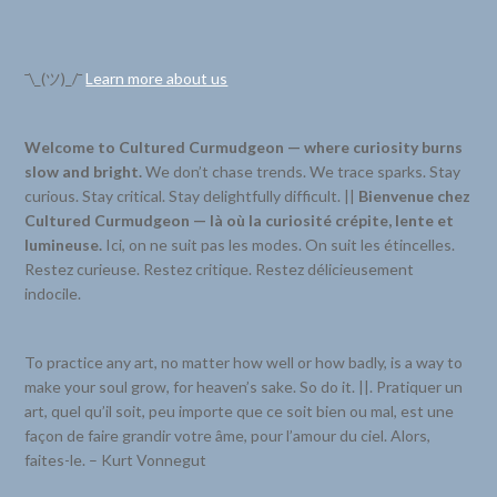
¯\_(ツ)_/¯
Learn more about us
Welcome to Cultured Curmudgeon — where curiosity burns
slow and bright.
We don’t chase trends. We trace sparks. Stay
curious. Stay critical. Stay delightfully difficult. ||
Bienvenue chez
Cultured Curmudgeon — là où la curiosité crépite, lente et
lumineuse.
Ici, on ne suit pas les modes. On suit les étincelles.
Restez curieuse. Restez critique. Restez délicieusement
indocile.
To practice any art, no matter how well or how badly, is a way to
make your soul grow, for heaven’s sake. So do it. ||. Pratiquer un
art, quel qu’il soit, peu importe que ce soit bien ou mal, est une
façon de faire grandir votre âme, pour l’amour du ciel. Alors,
faites-le. – Kurt Vonnegut