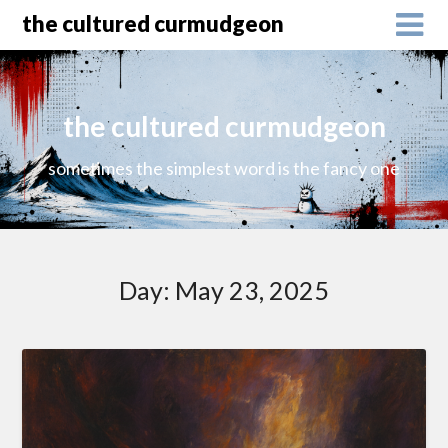
the cultured curmudgeon
the cultured curmudgeon
sometimes the simplest word is the fancy one
Day:
May 23, 2025