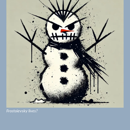
Frostoïevsky lives?