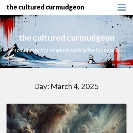
the cultured curmudgeon
the cultured curmudgeon
sometimes the simplest word is the fancy one
Day:
March 4, 2025