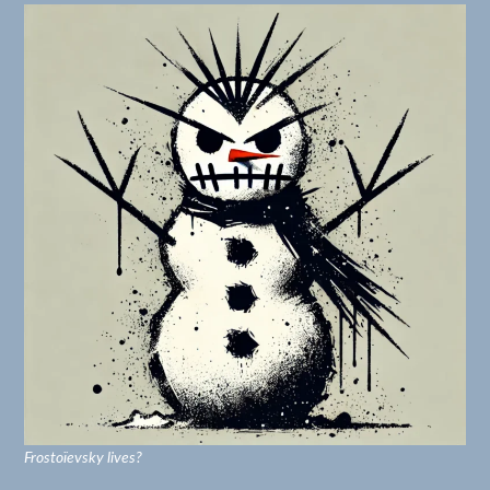
Frostoïevsky lives?