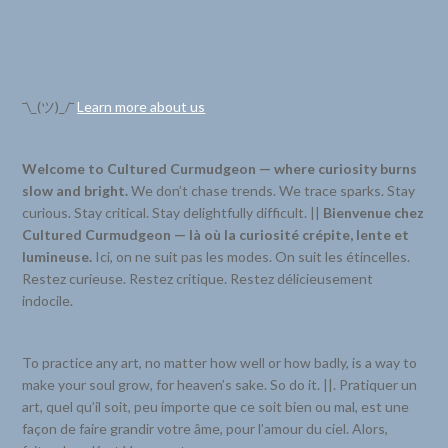
¯\_(ツ)_/¯
Learn more about us
Welcome to Cultured Curmudgeon — where curiosity burns
slow and bright.
We don’t chase trends. We trace sparks. Stay
curious. Stay critical. Stay delightfully difficult. ||
Bienvenue chez
Cultured Curmudgeon — là où la curiosité crépite, lente et
lumineuse.
Ici, on ne suit pas les modes. On suit les étincelles.
Restez curieuse. Restez critique. Restez délicieusement
indocile.
To practice any art, no matter how well or how badly, is a way to
make your soul grow, for heaven’s sake. So do it. ||. Pratiquer un
art, quel qu’il soit, peu importe que ce soit bien ou mal, est une
façon de faire grandir votre âme, pour l’amour du ciel. Alors,