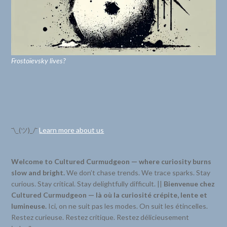
Frostoïevsky lives?
¯\_(ツ)_/¯
Learn more about us
Welcome to Cultured Curmudgeon — where curiosity burns
slow and bright.
We don’t chase trends. We trace sparks. Stay
curious. Stay critical. Stay delightfully difficult. ||
Bienvenue chez
Cultured Curmudgeon — là où la curiosité crépite, lente et
lumineuse.
Ici, on ne suit pas les modes. On suit les étincelles.
Restez curieuse. Restez critique. Restez délicieusement