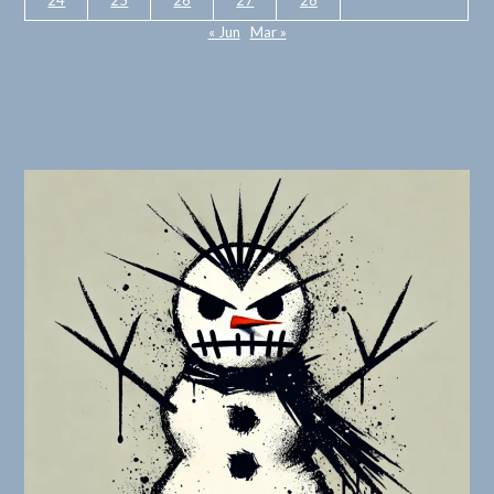
24
25
26
27
28
« Jun
Mar »