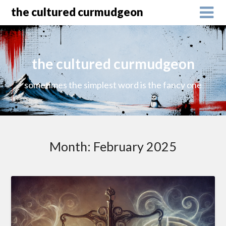
the cultured curmudgeon
the cultured curmudgeon
sometimes the simplest word is the fancy one
Month:
February 2025