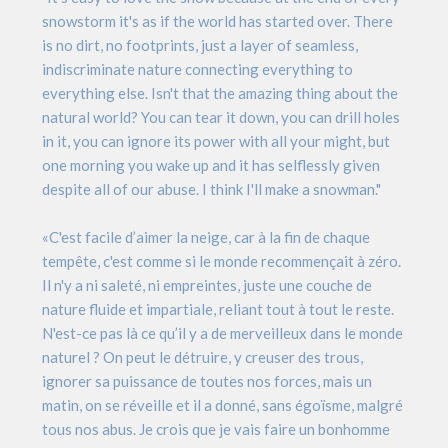
snowstorm it's as if the world has started over. There
is no dirt, no footprints, just a layer of seamless,
indiscriminate nature connecting everything to
everything else. Isn't that the amazing thing about the
natural world? You can tear it down, you can drill holes
in it, you can ignore its power with all your might, but
one morning you wake up and it has selflessly given
despite all of our abuse. I think I'll make a snowman."
«C'est facile d’aimer la neige, car à la fin de chaque
tempête, c'est comme si le monde recommençait à zéro.
Il n'y a ni saleté, ni empreintes, juste une couche de
nature fluide et impartiale, reliant tout à tout le reste.
N'est-ce pas là ce qu’il y a de merveilleux dans le monde
naturel ? On peut le détruire, y creuser des trous,
ignorer sa puissance de toutes nos forces, mais un
matin, on se réveille et il a donné, sans égoïsme, malgré
tous nos abus. Je crois que je vais faire un bonhomme