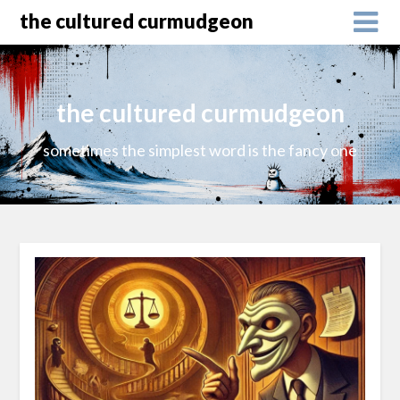
the cultured curmudgeon
the cultured curmudgeon
sometimes the simplest word is the fancy one