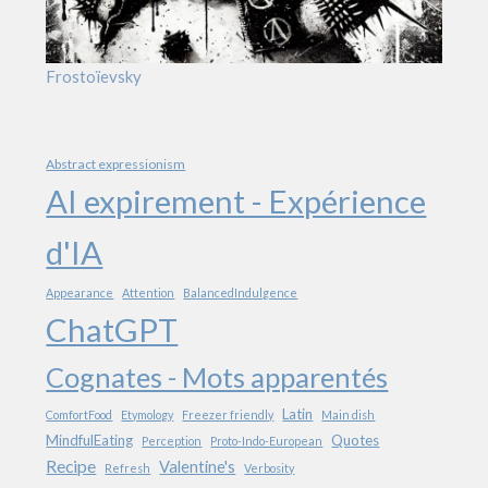
Frostoïevsky
Abstract expressionism
AI expirement - Expérience
d'IA
Appearance
Attention
BalancedIndulgence
ChatGPT
Cognates - Mots apparentés
Latin
ComfortFood
Etymology
Freezer friendly
Main dish
MindfulEating
Quotes
Perception
Proto-Indo-European
Recipe
Valentine's
Refresh
Verbosity