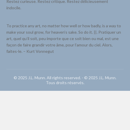
Restez curieuse. Restez critique. Restez délicieusement
indocile.
To practice any art, no matter how well or how badly, is a way to
make your soul grow, for heaven’s sake. So do it. ||. Pratiquer un
art, quel qu’il soit, peu importe que ce soit bien ou mal, est une
façon de faire grandir votre âme, pour l’amour du ciel. Alors,
faites-le. – Kurt Vonnegut
© 2025 J.L. Munn. All rights reserved. - © 2025 J.L. Munn.
Tous droits réservés.