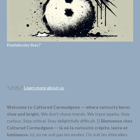
Frostoïevsky lives?
¯\_(ツ)_/¯
Learn more about us
Welcome to Cultured Curmudgeon — where curiosity burns
slow and bright.
We don’t chase trends. We trace sparks. Stay
curious. Stay critical. Stay delightfully difficult. ||
Bienvenue chez
Cultured Curmudgeon — là où la curiosité crépite, lente et
lumineuse.
Ici, on ne suit pas les modes. On suit les étincelles.