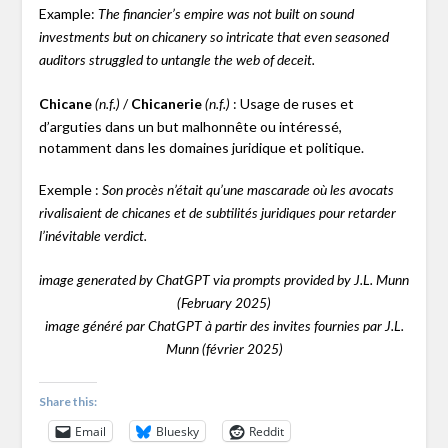
Example:
The financier’s empire was not built on sound
investments but on chicanery so intricate that even seasoned
auditors struggled to untangle the web of deceit.
Chicane
/
Chicanerie
: Usage de ruses et
(n.f.)
(n.f.)
d’arguties dans un but malhonnête ou intéressé,
notamment dans les domaines juridique et politique.
Exemple :
Son procès n’était qu’une mascarade où les avocats
rivalisaient de chicanes et de subtilités juridiques pour retarder
l’inévitable verdict.
image generated by ChatGPT via prompts provided by J.L. Munn
(February 2025)
image généré par ChatGPT à partir des invites fournies par J.L.
Munn (février 2025)
Share this:
Email
Bluesky
Reddit