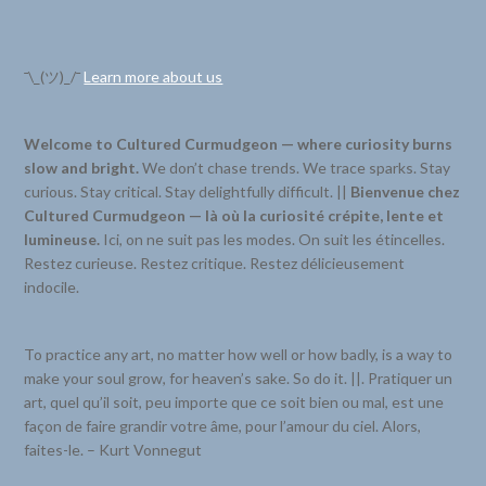
¯\_(ツ)_/¯
Learn more about us
Welcome to Cultured Curmudgeon — where curiosity burns
slow and bright.
We don’t chase trends. We trace sparks. Stay
curious. Stay critical. Stay delightfully difficult. ||
Bienvenue chez
Cultured Curmudgeon — là où la curiosité crépite, lente et
lumineuse.
Ici, on ne suit pas les modes. On suit les étincelles.
Restez curieuse. Restez critique. Restez délicieusement
indocile.
To practice any art, no matter how well or how badly, is a way to
make your soul grow, for heaven’s sake. So do it. ||. Pratiquer un
art, quel qu’il soit, peu importe que ce soit bien ou mal, est une
façon de faire grandir votre âme, pour l’amour du ciel. Alors,
faites-le. – Kurt Vonnegut