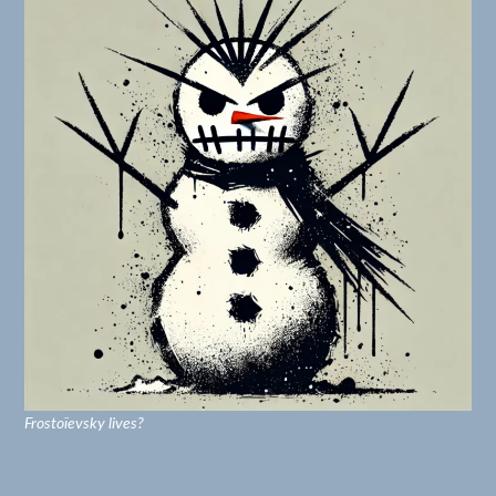
Frostoïevsky lives?