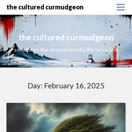
the cultured curmudgeon
the cultured curmudgeon
sometimes the simplest word is the fancy one
Day:
February 16, 2025