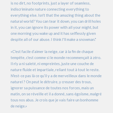
is no dirt, no footprints, just a layer of seamless,
indiscriminate nature connecting everything to
everything else. Isn't that the amazing thing about the
natural world? You can tear it down, you can drill holes
in it, you can ignore its power with all your might, but
one morning you wake up and it has selflessly given
despite all of our abuse. I think I'll make a snowman."
«C'est facile d’aimer la neige, car à la fin de chaque
tempête, c'est comme si le monde recommençait à zéro.
Il n'y a ni saleté, ni empreintes, juste une couche de
nature fluide et impartiale, reliant tout à tout le reste.
N'est-ce pas là ce qu’il y a de merveilleux dans le monde
naturel ? On peut le détruire, y creuser des trous,
ignorer sa puissance de toutes nos forces, mais un
matin, on se réveille et il a donné, sans égoïsme, malgré
tous nos abus. Je crois que je vais faire un bonhomme
de neige.»