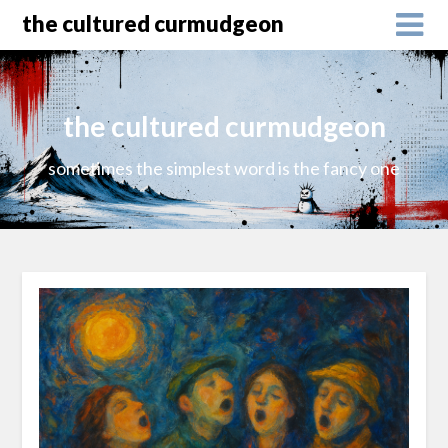
the cultured curmudgeon
the cultured curmudgeon
sometimes the simplest word is the fancy one