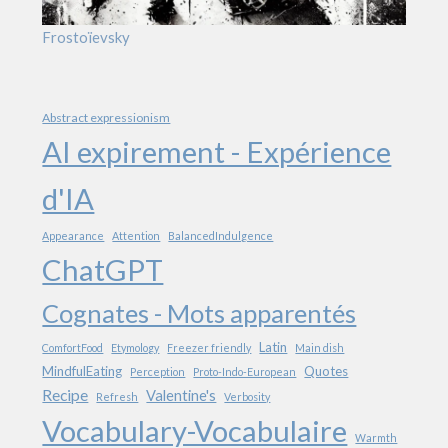
Frostoïevsky
Abstract expressionism
AI expirement - Expérience
d'IA
Appearance
Attention
BalancedIndulgence
ChatGPT
Cognates - Mots apparentés
Latin
ComfortFood
Etymology
Freezer friendly
Main dish
MindfulEating
Quotes
Perception
Proto-Indo-European
Recipe
Valentine's
Refresh
Verbosity
Vocabulary-Vocabulaire
Warmth