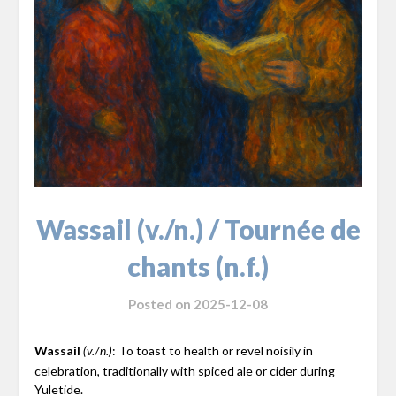
Wassail (v./n.) / Tournée de
chants (n.f.)
Posted on
2025-12-08
Wassail
: To toast to health or revel noisily in
(v./n.)
celebration, traditionally with spiced ale or cider during
Yuletide.