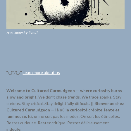
Frostoïevsky lives?
¯\_(ツ)_/¯
Learn more about us
Welcome to Cultured Curmudgeon — where curiosity burns
slow and bright.
We don’t chase trends. We trace sparks. Stay
curious. Stay critical. Stay delightfully difficult. ||
Bienvenue chez
Cultured Curmudgeon — là où la curiosité crépite, lente et
lumineuse.
Ici, on ne suit pas les modes. On suit les étincelles.
Restez curieuse. Restez critique. Restez délicieusement
indocile.