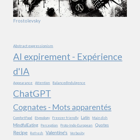
Frostoïevsky
Abstract expressionism
AI expirement - Expérience
d'IA
Appearance
Attention
BalancedIndulgence
ChatGPT
Cognates - Mots apparentés
Latin
ComfortFood
Etymology
Freezer friendly
Main dish
MindfulEating
Quotes
Perception
Proto-Indo-European
Recipe
Valentine's
Refresh
Verbosity