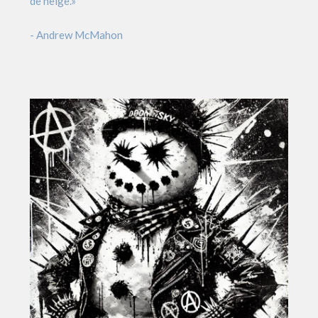
de neige.»
- Andrew McMahon