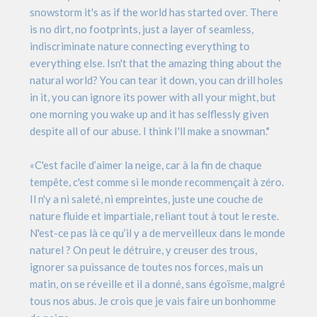
snowstorm it's as if the world has started over. There
is no dirt, no footprints, just a layer of seamless,
indiscriminate nature connecting everything to
everything else. Isn't that the amazing thing about the
natural world? You can tear it down, you can drill holes
in it, you can ignore its power with all your might, but
one morning you wake up and it has selflessly given
despite all of our abuse. I think I'll make a snowman."
«C'est facile d’aimer la neige, car à la fin de chaque
tempête, c'est comme si le monde recommençait à zéro.
Il n'y a ni saleté, ni empreintes, juste une couche de
nature fluide et impartiale, reliant tout à tout le reste.
N'est-ce pas là ce qu’il y a de merveilleux dans le monde
naturel ? On peut le détruire, y creuser des trous,
ignorer sa puissance de toutes nos forces, mais un
matin, on se réveille et il a donné, sans égoïsme, malgré
tous nos abus. Je crois que je vais faire un bonhomme