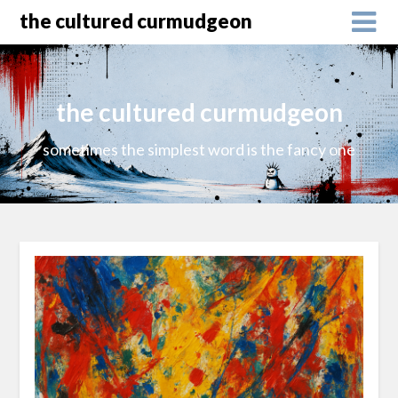
the cultured curmudgeon
the cultured curmudgeon
sometimes the simplest word is the fancy one