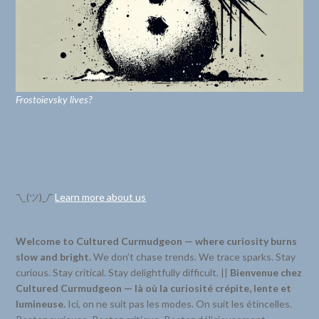
Frostoïevsky lives?
¯\_(ツ)_/¯
Learn more about us
Welcome to Cultured Curmudgeon — where curiosity burns
slow and bright.
We don’t chase trends. We trace sparks. Stay
curious. Stay critical. Stay delightfully difficult. ||
Bienvenue chez
Cultured Curmudgeon — là où la curiosité crépite, lente et
lumineuse.
Ici, on ne suit pas les modes. On suit les étincelles.