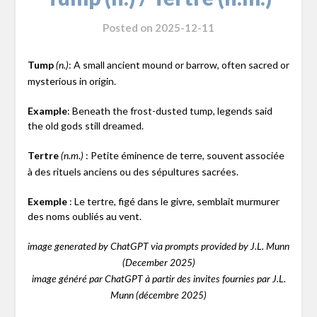
Posted on
2025-12-11
Tump
: A small ancient mound or barrow, often sacred or
(n.)
mysterious in origin.
Example
: Beneath the frost-dusted tump, legends said
the old gods still dreamed.
Tertre
: Petite éminence de terre, souvent associée
(n.m.)
à des rituels anciens ou des sépultures sacrées.
Exemple
: Le tertre, figé dans le givre, semblait murmurer
des noms oubliés au vent.
image generated by ChatGPT via prompts provided by J.L. Munn
(December 2025)
image généré par ChatGPT à partir des invites fournies par J.L.
Munn (décembre 2025)