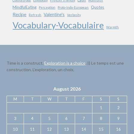
Latin
ComfortFood
Etymology
Freezer friendly
Main dish
MindfulEating
Quotes
Perception
Proto-Indo-European
Recipe
Valentine's
Refresh
Verbosity
Vocabulary-Vocabulaire
Warmth
Time is a construct.
Exploration is a choice
. || Le temps est une
construction. L’exploration, un choix.
August 2026
M
T
W
T
F
S
S
1
2
3
4
5
6
7
8
9
10
11
12
13
14
15
16