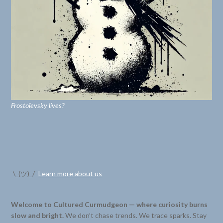
Frostoïevsky lives?
¯\_(ツ)_/¯
Learn more about us
Welcome to Cultured Curmudgeon — where curiosity burns
slow and bright.
We don’t chase trends. We trace sparks. Stay