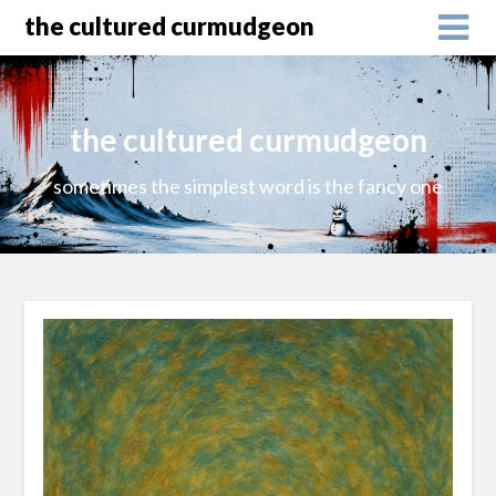
the cultured curmudgeon
the cultured curmudgeon
sometimes the simplest word is the fancy one