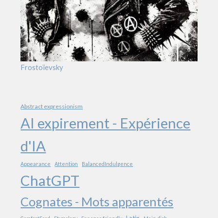
Frostoïevsky
Abstract expressionism
AI expirement - Expérience
d'IA
Appearance
Attention
BalancedIndulgence
ChatGPT
Cognates - Mots apparentés