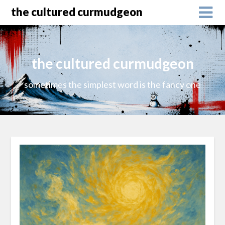
the cultured curmudgeon
the cultured curmudgeon
sometimes the simplest word is the fancy one