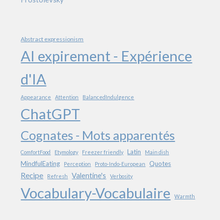
Abstract expressionism
AI expirement - Expérience
d'IA
Appearance
Attention
BalancedIndulgence
ChatGPT
Cognates - Mots apparentés
Latin
ComfortFood
Etymology
Freezer friendly
Main dish
MindfulEating
Quotes
Perception
Proto-Indo-European
Recipe
Valentine's
Refresh
Verbosity
Vocabulary-Vocabulaire
Warmth