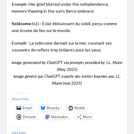
: Her grief blurred under the solisplendence,
Example
memory thawing in the sun’s fierce embrace.
Solécume
: Éclat éblouissant du soleil, perçu comme
(n.f.)
une écume de feu sur le monde.
: La solécume dansait sur la mer, couvrant ses
Exemple
souvenirs de reflets trop brûlants pour les yeux.
image generated by ChatGPT via prompts provided by J.L. Munn
(May 2025)
image généré par ChatGPT à partir des invites fournies par J.L.
Munn (mai 2025)
Share this:
Email
Bluesky
Reddit
Threads
Mastodon
More
Like this: