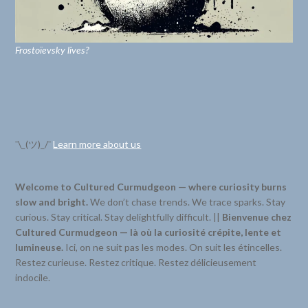
Frostoïevsky lives?
¯\_(ツ)_/¯
Learn more about us
Welcome to Cultured Curmudgeon — where curiosity burns
slow and bright.
We don’t chase trends. We trace sparks. Stay
curious. Stay critical. Stay delightfully difficult. ||
Bienvenue chez
Cultured Curmudgeon — là où la curiosité crépite, lente et
lumineuse.
Ici, on ne suit pas les modes. On suit les étincelles.
Restez curieuse. Restez critique. Restez délicieusement
indocile.