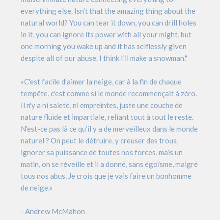
everything else. Isn't that the amazing thing about the
natural world? You can tear it down, you can drill holes
in it, you can ignore its power with all your might, but
one morning you wake up and it has selflessly given
despite all of our abuse. I think I'll make a snowman."
«C'est facile d’aimer la neige, car à la fin de chaque
tempête, c'est comme si le monde recommençait à zéro.
Il n'y a ni saleté, ni empreintes, juste une couche de
nature fluide et impartiale, reliant tout à tout le reste.
N'est-ce pas là ce qu’il y a de merveilleux dans le monde
naturel ? On peut le détruire, y creuser des trous,
ignorer sa puissance de toutes nos forces, mais un
matin, on se réveille et il a donné, sans égoïsme, malgré
tous nos abus. Je crois que je vais faire un bonhomme
de neige.»
- Andrew McMahon