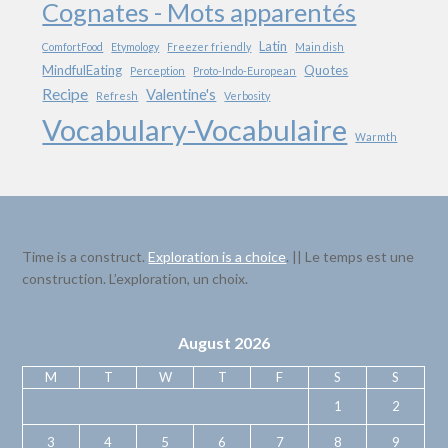
Cognates - Mots apparentés
Latin
ComfortFood
Etymology
Freezer friendly
Main dish
MindfulEating
Quotes
Perception
Proto-Indo-European
Recipe
Valentine's
Refresh
Verbosity
Vocabulary-Vocabulaire
Warmth
Time is a construct.
Exploration is a choice
. || Le temps est une
construction. L’exploration, un choix.
August 2026
M
T
W
T
F
S
S
1
2
3
4
5
6
7
8
9