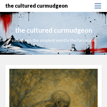
the cultured curmudgeon
the cultured curmudgeon
sometimes the simplest word is the fancy one