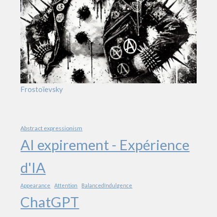
Frostoïevsky
Abstract expressionism
AI expirement - Expérience
d'IA
Appearance
Attention
BalancedIndulgence
ChatGPT