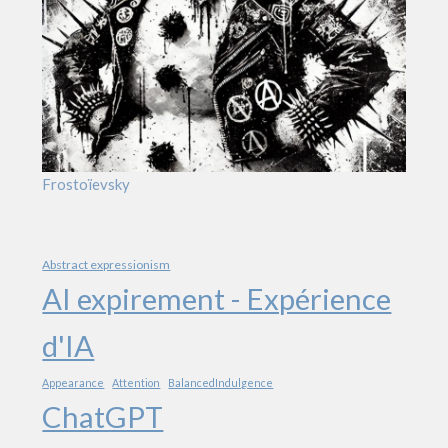
Frostoïevsky
Abstract expressionism
AI expirement - Expérience
d'IA
Appearance
Attention
BalancedIndulgence
ChatGPT