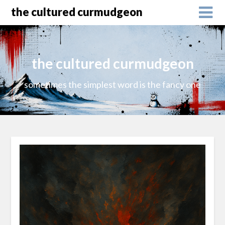
the cultured curmudgeon
the cultured curmudgeon
sometimes the simplest word is the fancy one