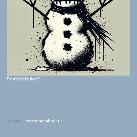
Frostoïevsky lives?
¯\_(ツ)_/¯
Learn more about us