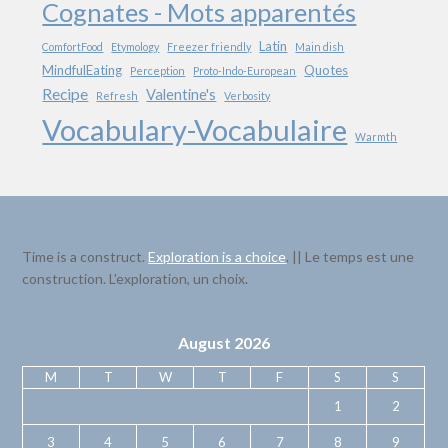
Cognates - Mots apparentés
Latin
ComfortFood
Etymology
Freezer friendly
Main dish
MindfulEating
Quotes
Perception
Proto-Indo-European
Recipe
Valentine's
Refresh
Verbosity
Vocabulary-Vocabulaire
Warmth
Time is a construct.
Exploration is a choice
. || Le temps est une
construction. L’exploration, un choix.
August 2026
M
T
W
T
F
S
S
1
2
3
4
5
6
7
8
9