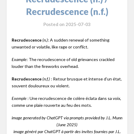
Recrudescence (n.f.)
Posted on
2025-07-03
Recrudescence
: A sudden renewal of something
(n.)
unwanted or volatile, like rage or conflict.
: The recrudescence of old grievances crackled
Example
louder than the fireworks overhead.
Recrudescence
: Retour brusque et intense d’un état,
(n.f.)
souvent douloureux ou violent.
: Une recrudescence de colère éclata dans sa voix,
Exemple
comme une plaie rouverte au feu des mots.
image generated by ChatGPT via prompts provided by J.L. Munn
(June 2025)
image généré par ChatGPT à partir des invites fournies par J.L.