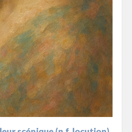
deur scénique (n.f. locution)