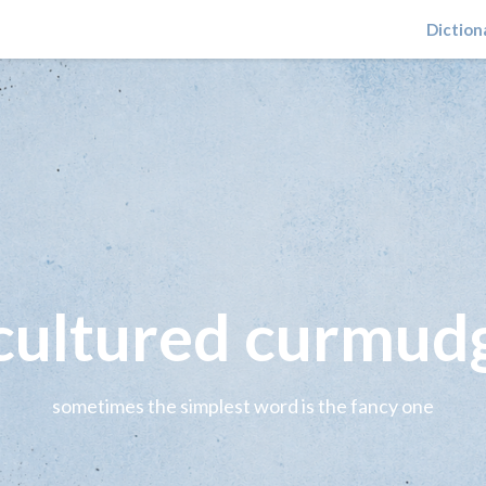
Diction
 cultured curmud
sometimes the simplest word is the fancy one