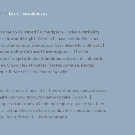
ツ)_/¯
Learn more about us
come to Cultured Curmudgeon — where curiosity
ns slow and bright.
We don’t chase trends. We trace
ks. Stay curious. Stay critical. Stay delightfully difficult. ||
nvenue chez Cultured Curmudgeon — là où la
iosité crépite, lente et lumineuse.
Ici, on ne suit pas les
s. On suit les étincelles. Restez curieuse. Restez
ique. Restez délicieusement indocile.
ractice any art, no matter how well or how badly, is a way
ake your soul grow, for heaven’s sake. So do it. ||.
iquer un art, quel qu’il soit, peu importe que ce soit bien
al, est une façon de faire grandir votre âme, pour l’amour
iel. Alors, faites-le. – Kurt Vonnegut