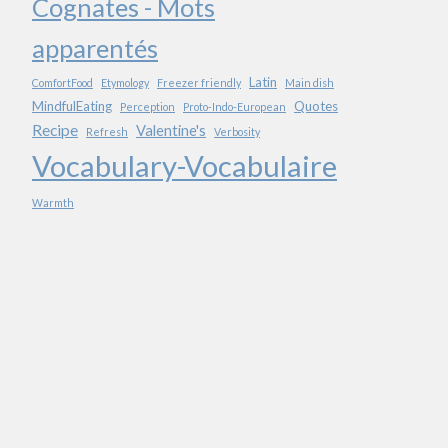
Cognates - Mots
apparentés
Latin
ComfortFood
Etymology
Freezer friendly
Main dish
MindfulEating
Quotes
Perception
Proto-Indo-European
Recipe
Valentine's
Refresh
Verbosity
Vocabulary-Vocabulaire
Warmth