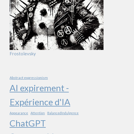
Frostoïevsky
Abstract expressionism
AI expirement -
Expérience d'IA
Appearance
Attention
BalancedIndulgence
ChatGPT