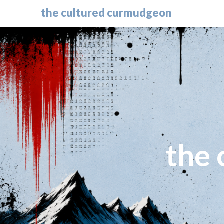
the cultured curmudgeon
the