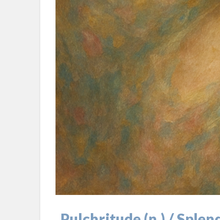
Pulchritude (n.) / Splen