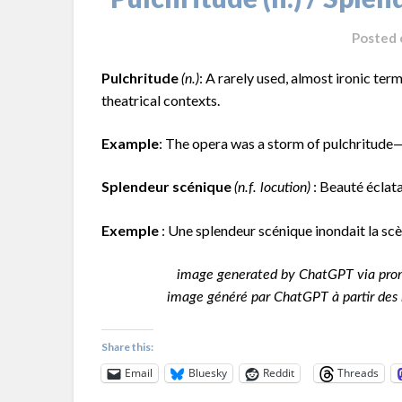
Posted
Pulchritude
: A rarely used, almost ironic ter
(n.)
theatrical contexts.
Example
: The opera was a storm of pulchritude—
Splendeur scénique
: Beauté éclata
(n.f. locution)
Exemple
: Une splendeur scénique inondait la sc
image generated by ChatGPT via pro
image généré par ChatGPT à partir des 
Share this:
Email
Bluesky
Reddit
Threads