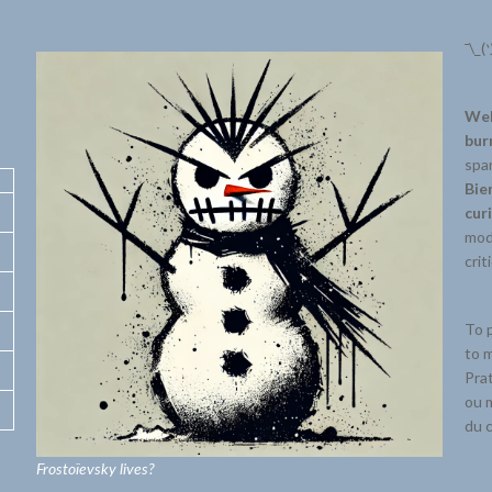
¯\_(
Wel
bur
spar
Bie
cur
mode
crit
To p
to m
Prat
ou m
du c
Frostoïevsky lives?