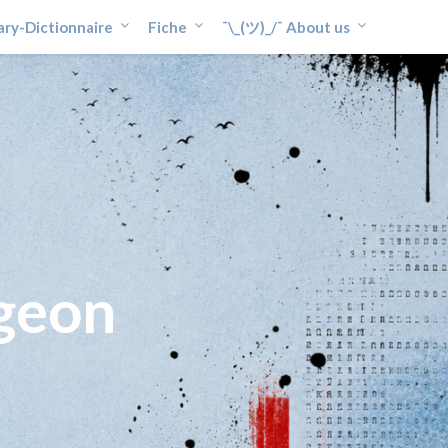
ary-Dictionnaire
Fiche
¯\_(ツ)_/¯ About us
geon