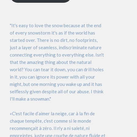
"It's easy to love the snow because at the end
of every snowstorm it's as if the world has
started over. There is no dirt, no footprints,
just a layer of seamless, indiscriminate nature
connecting everything to everything else. Isn't
that the amazing thing about the natural
world? You can tear it down, you can drill holes
in it, you can ignore its power with all your
might, but one morning you wake up and it has
selflessly given despite all of our abuse. I think
I'll make a snowman."
«C'est facile d’aimer la neige, car à la fin de
chaque tempête, c'est comme si le monde
recommençait à zéro. Il n'y a ni saleté, ni
empreintes, juste une couche de nature fluide et