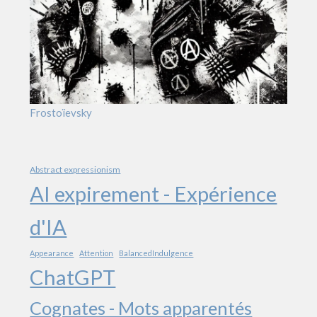
Frostoïevsky
Abstract expressionism
AI expirement - Expérience
d'IA
Appearance
Attention
BalancedIndulgence
ChatGPT
Cognates - Mots apparentés