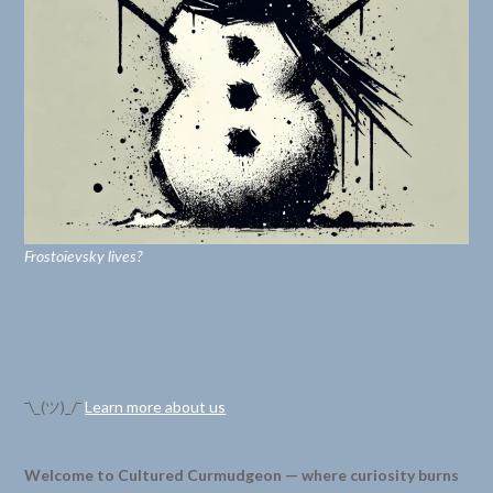
Frostoïevsky lives?
¯\_(ツ)_/¯
Learn more about us
Welcome to Cultured Curmudgeon — where curiosity burns