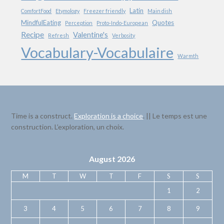
Latin
ComfortFood
Etymology
Freezer friendly
Main dish
MindfulEating
Quotes
Perception
Proto-Indo-European
Recipe
Valentine's
Refresh
Verbosity
Vocabulary-Vocabulaire
Warmth
Time is a construct.
Exploration is a choice
. || Le temps est une
construction. L’exploration, un choix.
August 2026
M
T
W
T
F
S
S
1
2
3
4
5
6
7
8
9