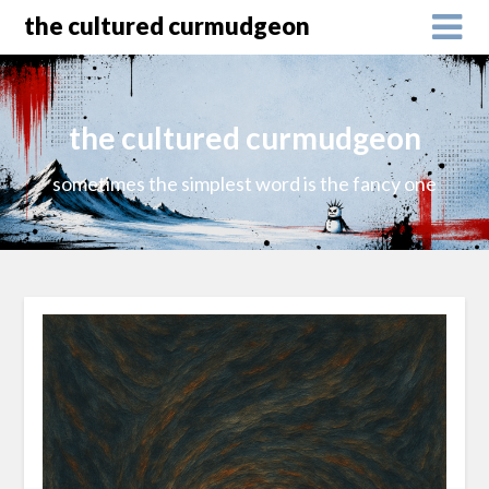
the cultured curmudgeon
the cultured curmudgeon
sometimes the simplest word is the fancy one