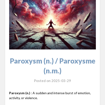
Paroxysm (n.) / Paroxysme
(n.m.)
Posted on
2025-03-29
Paroxysm (n.)
: A sudden and intense burst of emotion,
activity, or violence.