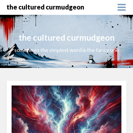
the cultured curmudgeon
the cultured curmudgeon
sometimes the simplest word is the fancy one