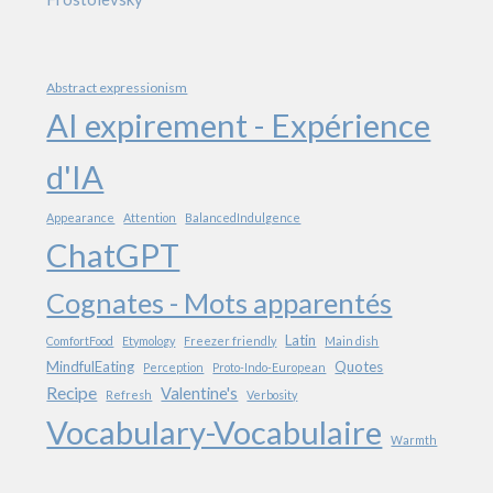
Abstract expressionism
AI expirement - Expérience
d'IA
Appearance
Attention
BalancedIndulgence
ChatGPT
Cognates - Mots apparentés
Latin
ComfortFood
Etymology
Freezer friendly
Main dish
MindfulEating
Quotes
Perception
Proto-Indo-European
Recipe
Valentine's
Refresh
Verbosity
Vocabulary-Vocabulaire
Warmth