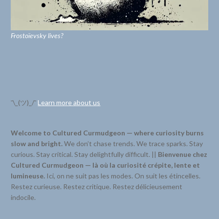
Frostoïevsky lives?
¯\_(ツ)_/¯
Learn more about us
Welcome to Cultured Curmudgeon — where curiosity burns
slow and bright.
We don’t chase trends. We trace sparks. Stay
curious. Stay critical. Stay delightfully difficult. ||
Bienvenue chez
Cultured Curmudgeon — là où la curiosité crépite, lente et
lumineuse.
Ici, on ne suit pas les modes. On suit les étincelles.
Restez curieuse. Restez critique. Restez délicieusement
indocile.