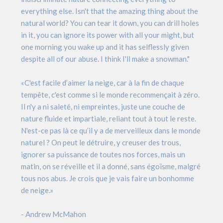
everything else. Isn't that the amazing thing about the
natural world? You can tear it down, you can drill holes
in it, you can ignore its power with all your might, but
one morning you wake up and it has selflessly given
despite all of our abuse. I think I'll make a snowman."
«C'est facile d’aimer la neige, car à la fin de chaque
tempête, c'est comme si le monde recommençait à zéro.
Il n'y a ni saleté, ni empreintes, juste une couche de
nature fluide et impartiale, reliant tout à tout le reste.
N'est-ce pas là ce qu’il y a de merveilleux dans le monde
naturel ? On peut le détruire, y creuser des trous,
ignorer sa puissance de toutes nos forces, mais un
matin, on se réveille et il a donné, sans égoïsme, malgré
tous nos abus. Je crois que je vais faire un bonhomme
de neige.»
- Andrew McMahon