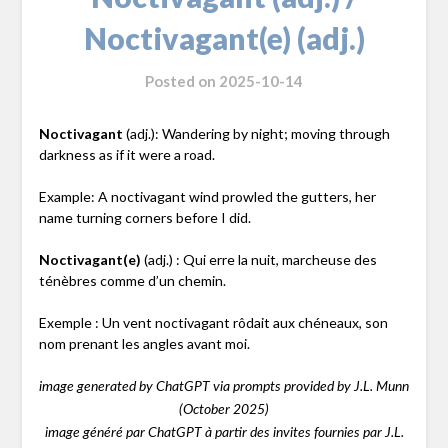
Noctivagant(e) (adj.)
Posted on
2025-10-14
Noctivagant
(adj.): Wandering by night; moving through
darkness as if it were a road.
Example: A noctivagant wind prowled the gutters, her
name turning corners before I did.
Noctivagant(e)
(adj.) : Qui erre la nuit, marcheuse des
ténèbres comme d’un chemin.
Exemple : Un vent noctivagant rôdait aux chéneaux, son
nom prenant les angles avant moi.
image generated by ChatGPT via prompts provided by J.L. Munn
(October 2025)
image généré par ChatGPT à partir des invites fournies par J.L.