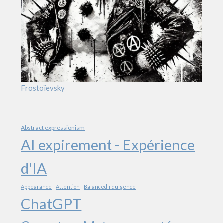
Frostoïevsky
Abstract expressionism
AI expirement - Expérience
d'IA
Appearance
Attention
BalancedIndulgence
ChatGPT