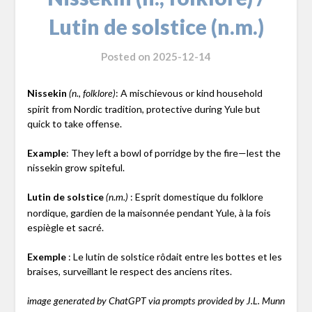
Lutin de solstice (n.m.)
Posted on
2025-12-14
Nissekin
: A mischievous or kind household
(n., folklore)
spirit from Nordic tradition, protective during Yule but
quick to take offense.
Example
: They left a bowl of porridge by the fire—lest the
nissekin grow spiteful.
Lutin de solstice
: Esprit domestique du folklore
(n.m.)
nordique, gardien de la maisonnée pendant Yule, à la fois
espiègle et sacré.
Exemple
: Le lutin de solstice rôdait entre les bottes et les
braises, surveillant le respect des anciens rites.
image generated by ChatGPT via prompts provided by J.L. Munn