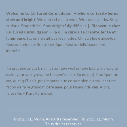
Welcome to Cultured Curmudgeon — where curiosity burns
slow and bright.
We don’t chase trends. We trace sparks. Stay
curious. Stay critical. Stay delightfully difficult. ||
Bienvenue chez
Cultured Curmudgeon — là où la curiosité crépite, lente et
lumineuse.
Ici, on ne suit pas les modes. On suit les étincelles.
Restez curieuse. Restez critique. Restez délicieusement
indocile.
To practice any art, no matter how well or how badly, is a way to
make your soul grow, for heaven’s sake. So do it. ||. Pratiquer un
art, quel qu’il soit, peu importe que ce soit bien ou mal, est une
façon de faire grandir votre âme, pour l’amour du ciel. Alors,
faites-le. – Kurt Vonnegut
© 2025 J.L. Munn. All rights reserved. - © 2025 J.L. Munn.
Tous droits réservés.