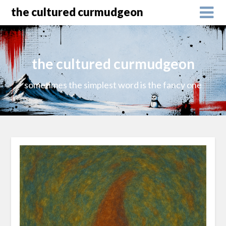
the cultured curmudgeon
the cultured curmudgeon
sometimes the simplest word is the fancy one