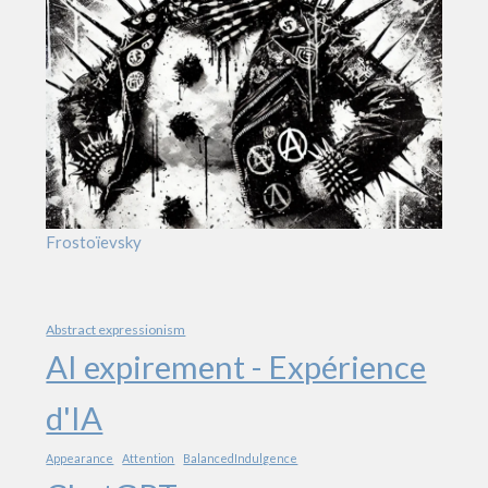
Frostoïevsky
Abstract expressionism
AI expirement - Expérience
d'IA
Appearance
Attention
BalancedIndulgence