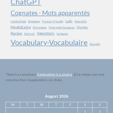
ChatGPT
Cognates - Mots apparentés
Latin
ComfortFood
Etymology
Freezer friendly
Main dish
MindfulEating
Quotes
Perception
Proto-Indo-European
Recipe
Valentine's
Refresh
Verbosity
Vocabulary-Vocabulaire
Warmth
Time is a construct.
Exploration is a choice
. || Le temps est une
construction. L’exploration, un choix.
August 2026
M
T
W
T
F
S
S
1
2