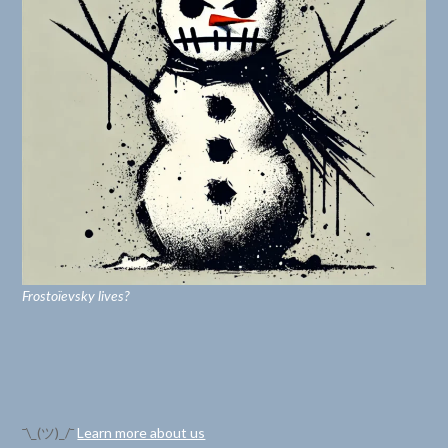
Frostoïevsky lives?
¯\_(ツ)_/¯
Learn more about us