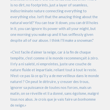
is no dirt, no footprints, just a layer of seamless,
indiscriminate nature connecting everything to
everything else. Isn't that the amazing thing about the
natural world? You can tear it down, you can drill holes
in it, you can ignore its power with all your might, but
one morning you wake up and it has selflessly given
despite all of our abuse. I think I'll make a snowman."
«C'est facile d’aimer la neige, car à la fin de chaque
tempête, c'est comme si le monde recommençait à zéro.
Il n'y a ni saleté, ni empreintes, juste une couche de
nature fluide et impartiale, reliant tout à tout le reste.
N'est-ce pas là ce qu’il y a de merveilleux dans le monde
naturel ? On peut le détruire, y creuser des trous,
ignorer sa puissance de toutes nos forces, mais un
matin, on se réveille et il a donné, sans égoïsme, malgré
tous nos abus. Je crois que je vais faire un bonhomme
de neige.»