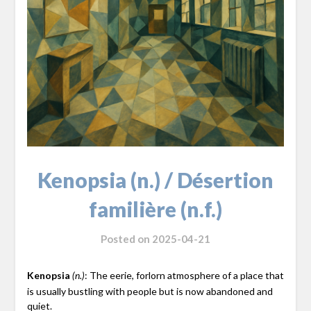
Kenopsia (n.) / Désertion
familière (n.f.)
Posted on
2025-04-21
Kenopsia
: The eerie, forlorn atmosphere of a place that
(n.)
is usually bustling with people but is now abandoned and
quiet.