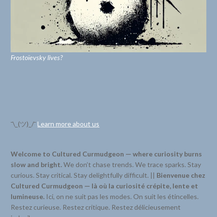
Frostoïevsky lives?
¯\_(ツ)_/¯
Learn more about us
Welcome to Cultured Curmudgeon — where curiosity burns
slow and bright.
We don’t chase trends. We trace sparks. Stay
curious. Stay critical. Stay delightfully difficult. ||
Bienvenue chez
Cultured Curmudgeon — là où la curiosité crépite, lente et
lumineuse.
Ici, on ne suit pas les modes. On suit les étincelles.
Restez curieuse. Restez critique. Restez délicieusement