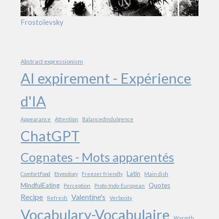
Frostoïevsky
Abstract expressionism
AI expirement - Expérience
d'IA
Appearance
Attention
BalancedIndulgence
ChatGPT
Cognates - Mots apparentés
Latin
ComfortFood
Etymology
Freezer friendly
Main dish
MindfulEating
Quotes
Perception
Proto-Indo-European
Recipe
Valentine's
Refresh
Verbosity
Vocabulary-Vocabulaire
Warmth