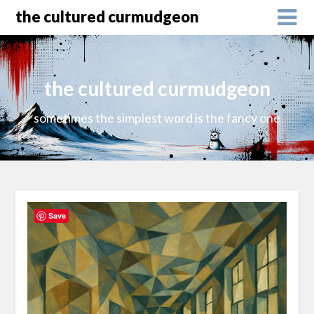
the cultured curmudgeon
the cultured curmudgeon
sometimes the simplest word is the fancy one
Save