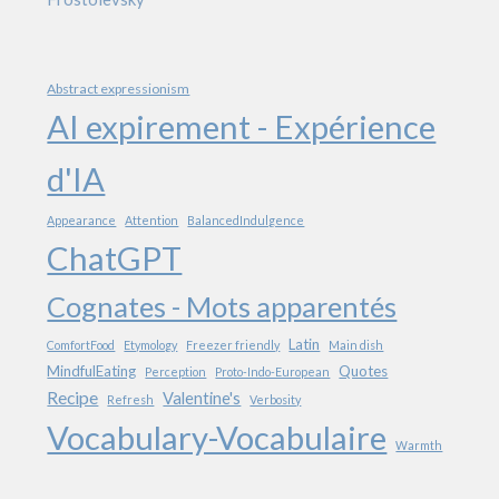
Abstract expressionism
AI expirement - Expérience
d'IA
Appearance
Attention
BalancedIndulgence
ChatGPT
Cognates - Mots apparentés
Latin
ComfortFood
Etymology
Freezer friendly
Main dish
MindfulEating
Quotes
Perception
Proto-Indo-European
Recipe
Valentine's
Refresh
Verbosity
Vocabulary-Vocabulaire
Warmth