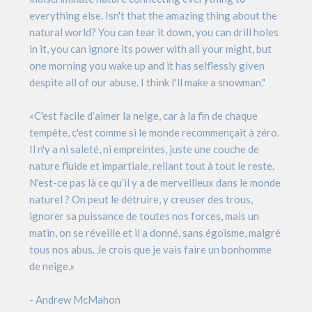
everything else. Isn't that the amazing thing about the
natural world? You can tear it down, you can drill holes
in it, you can ignore its power with all your might, but
one morning you wake up and it has selflessly given
despite all of our abuse. I think I'll make a snowman."
«C'est facile d’aimer la neige, car à la fin de chaque
tempête, c'est comme si le monde recommençait à zéro.
Il n'y a ni saleté, ni empreintes, juste une couche de
nature fluide et impartiale, reliant tout à tout le reste.
N'est-ce pas là ce qu’il y a de merveilleux dans le monde
naturel ? On peut le détruire, y creuser des trous,
ignorer sa puissance de toutes nos forces, mais un
matin, on se réveille et il a donné, sans égoïsme, malgré
tous nos abus. Je crois que je vais faire un bonhomme
de neige.»
- Andrew McMahon