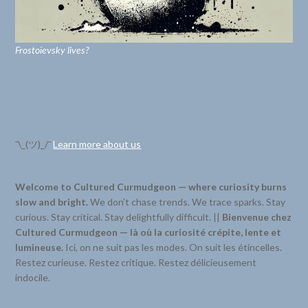
Frostoïevsky lives?
¯\_(ツ)_/¯
Learn more about us
Welcome to Cultured Curmudgeon — where curiosity burns
slow and bright.
We don’t chase trends. We trace sparks. Stay
curious. Stay critical. Stay delightfully difficult. ||
Bienvenue chez
Cultured Curmudgeon — là où la curiosité crépite, lente et
lumineuse.
Ici, on ne suit pas les modes. On suit les étincelles.
Restez curieuse. Restez critique. Restez délicieusement
indocile.