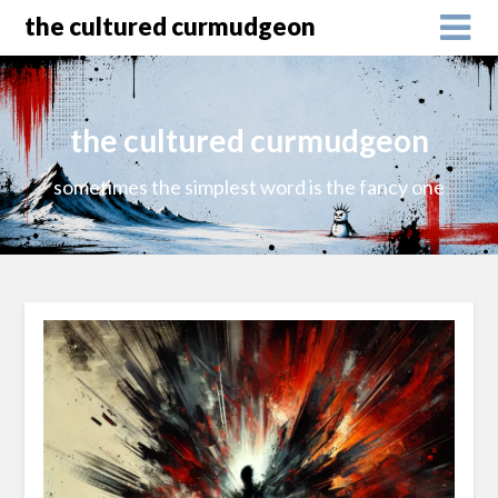
the cultured curmudgeon
the cultured curmudgeon
sometimes the simplest word is the fancy one