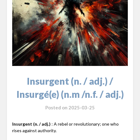
Insurgent (n. / adj.) /
Insurgé(e) (n.m /n.f. / adj.)
Posted on
2025-03-25
Insurgent (n. / adj.)
: A rebel or revolutionary; one who
rises against authority.