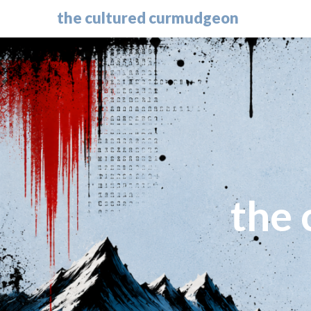
the cultured curmudgeon
the