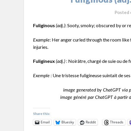
Posted
Fuliginous
: Sooty, smoky; obscured by or r
(adj.)
: Her anger curled through the room like f
Example
injuries.
Fuligineux
: Noirâtre, chargé de suie ou de 
(adj.)
: Une tristesse fuligineuse suintait de ses 
Exemple
image generated by ChatGPT via p
image généré par ChatGPT à partir de
Share this:
Email
Bluesky
Reddit
Threads