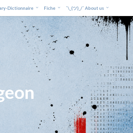
ary-Dictionnaire
Fiche
¯\_(ツ)_/¯ About us
geon