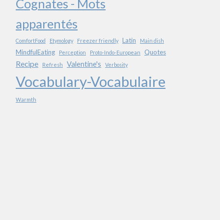
Cognates - Mots
apparentés
Latin
ComfortFood
Etymology
Freezer friendly
Main dish
MindfulEating
Quotes
Perception
Proto-Indo-European
Recipe
Valentine's
Refresh
Verbosity
Vocabulary-Vocabulaire
Warmth