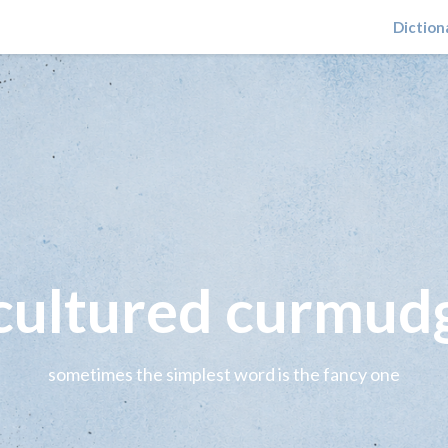
Diction
 cultured curmud
sometimes the simplest word is the fancy one