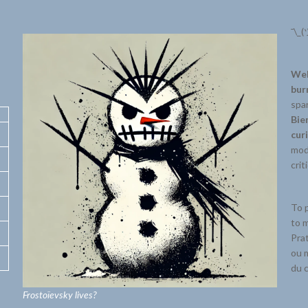
¯\_(
Wel
bur
spar
Bie
cur
mode
crit
To p
to m
Prat
ou m
du c
Frostoïevsky lives?