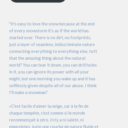
"It's easy to love the snow because at the end
of every snowstorm it's as if the world has
started over. There is no dirt, no footprints,
just a layer of seamless, indiscriminate nature
connecting everything to everything else. Isn't
that the amazing thing about the natural
world? You can tear it down, you can drill holes
in it, you can ignore its power with all your
might, but one morning you wake up and it has
selflessly given despite all of our abuse. I think
I'll make a snowman."
«C'est facile d’aimer la neige, car à la fin de
chaque tempête, c'est comme si le monde
recommençait à zéro. Il n'y a ni saleté, ni
empreintes, juste une couche de nature fluide et