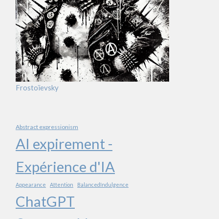
Frostoïevsky
Abstract expressionism
AI expirement -
Expérience d'IA
Appearance
Attention
BalancedIndulgence
ChatGPT