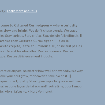
ツ)_/¯
Learn more about us
come to Cultured Curmudgeon — where curiosity
ns slow and bright.
We don’t chase trends. We trace
ks. Stay curious. Stay critical. Stay delightfully difficult. ||
nvenue chez Cultured Curmudgeon — là où la
iosité crépite, lente et lumineuse.
Ici, on ne suit pas les
s. On suit les étincelles. Restez curieuse. Restez
ique. Restez délicieusement indocile.
ractice any art, no matter how well or how badly, is a way
ake your soul grow, for heaven’s sake. So do it. ||.
iquer un art, quel qu’il soit, peu importe que ce soit bien
al, est une façon de faire grandir votre âme, pour l’amour
iel. Alors, faites-le. – Kurt Vonnegut