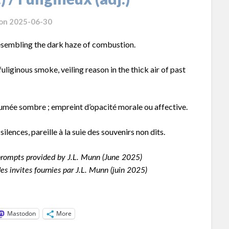
 on
2025-06-30
esembling the dark haze of combustion.
uliginous smoke, veiling reason in the thick air of past
fumée sombre ; empreint d’opacité morale ou affective.
silences, pareille à la suie des souvenirs non dits.
rompts provided by J.L. Munn (June 2025)
s invites fournies par J.L. Munn (juin 2025)
Mastodon
More