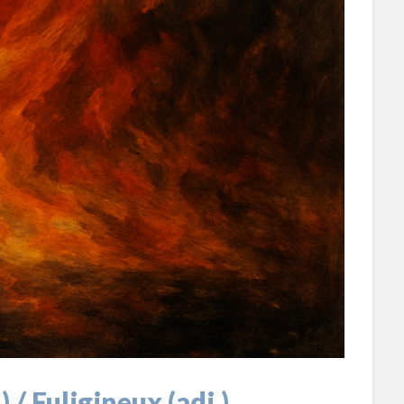
) / Fuligineux (adj.)