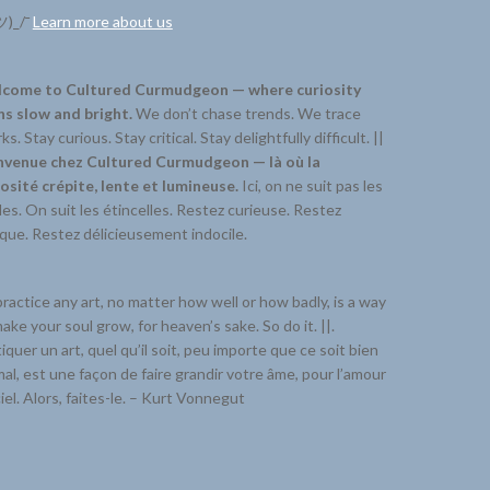
ツ)_/¯
Learn more about us
come to Cultured Curmudgeon — where curiosity
ns slow and bright.
We don’t chase trends. We trace
ks. Stay curious. Stay critical. Stay delightfully difficult. ||
nvenue chez Cultured Curmudgeon — là où la
iosité crépite, lente et lumineuse.
Ici, on ne suit pas les
s. On suit les étincelles. Restez curieuse. Restez
ique. Restez délicieusement indocile.
ractice any art, no matter how well or how badly, is a way
ake your soul grow, for heaven’s sake. So do it. ||.
iquer un art, quel qu’il soit, peu importe que ce soit bien
al, est une façon de faire grandir votre âme, pour l’amour
iel. Alors, faites-le. – Kurt Vonnegut