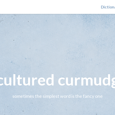
Diction
 cultured curmud
sometimes the simplest word is the fancy one