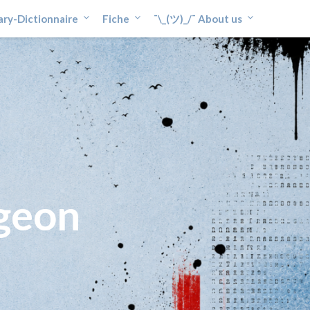
ary-Dictionnaire
Fiche
¯\_(ツ)_/¯ About us
geon