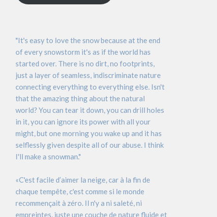
"It's easy to love the snow because at the end
of every snowstorm it's as if the world has
started over. There is no dirt, no footprints,
just a layer of seamless, indiscriminate nature
connecting everything to everything else. Isn't
that the amazing thing about the natural
world? You can tear it down, you can drill holes
in it, you can ignore its power with all your
might, but one morning you wake up and it has
selflessly given despite all of our abuse. I think
I'll make a snowman."
«C'est facile d’aimer la neige, car à la fin de
chaque tempête, c'est comme si le monde
recommençait à zéro. Il n'y a ni saleté, ni
empreintes, juste une couche de nature fluide et