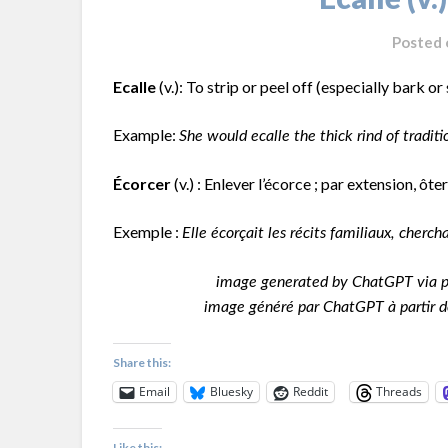
Posted
Ecalle
(v.): To strip or peel off (especially bark or
Example:
She would ecalle the thick rind of tradi
Écorcer
(v.) : Enlever l’écorce ; par extension, ôt
Exemple :
Elle écorçait les récits familiaux, cherc
image generated by ChatGPT via pr
image généré par ChatGPT à partir de
Share this:
Email
Bluesky
Reddit
Threads
Like this: