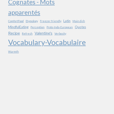
Cognates - Mots
apparentés
Latin
ComfortFood
Etymology
Freezer friendly
Main dish
MindfulEating
Quotes
Perception
Proto-Indo-European
Recipe
Valentine's
Refresh
Verbosity
Vocabulary-Vocabulaire
Warmth