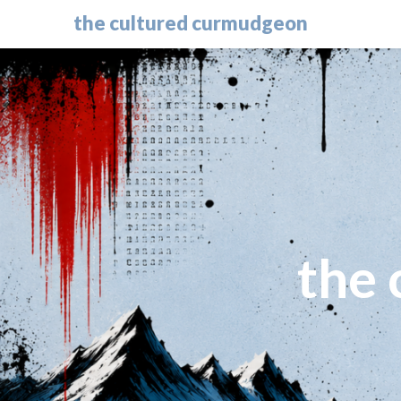
the cultured curmudgeon
the