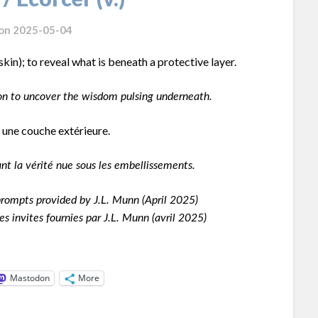
 on
2025-05-04
 skin); to reveal what is beneath a protective layer.
tion to uncover the wisdom pulsing underneath.
er une couche extérieure.
hant la vérité nue sous les embellissements.
ompts provided by J.L. Munn (April 2025)
s invites fournies par J.L. Munn (avril 2025)
Mastodon
More