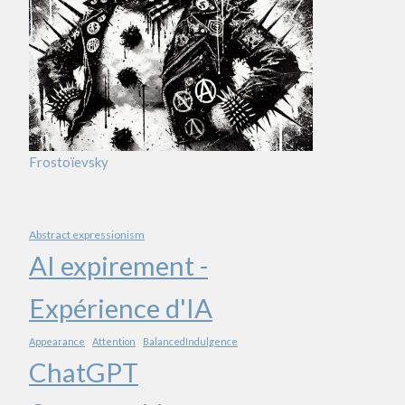
Frostoïevsky
Abstract expressionism
AI expirement -
Expérience d'IA
Appearance
Attention
BalancedIndulgence
ChatGPT