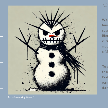
¯\_(
Wel
bur
spar
Bie
cur
mode
crit
To p
to m
Prat
ou m
du c
Frostoïevsky lives?