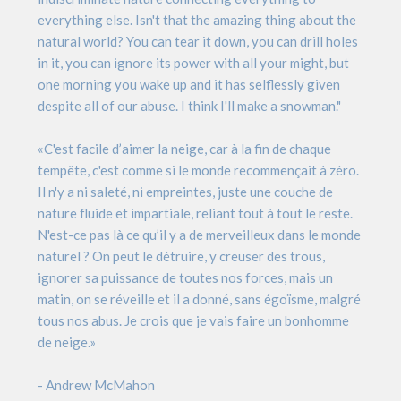
everything else. Isn't that the amazing thing about the
natural world? You can tear it down, you can drill holes
in it, you can ignore its power with all your might, but
one morning you wake up and it has selflessly given
despite all of our abuse. I think I'll make a snowman."
«C'est facile d’aimer la neige, car à la fin de chaque
tempête, c'est comme si le monde recommençait à zéro.
Il n'y a ni saleté, ni empreintes, juste une couche de
nature fluide et impartiale, reliant tout à tout le reste.
N'est-ce pas là ce qu’il y a de merveilleux dans le monde
naturel ? On peut le détruire, y creuser des trous,
ignorer sa puissance de toutes nos forces, mais un
matin, on se réveille et il a donné, sans égoïsme, malgré
tous nos abus. Je crois que je vais faire un bonhomme
de neige.»
- Andrew McMahon