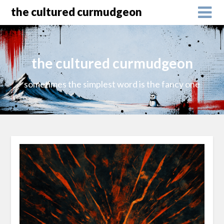
the cultured curmudgeon
the cultured curmudgeon
sometimes the simplest word is the fancy one