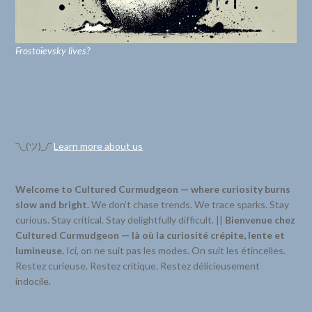
Frostoïevsky lives?
¯\_(ツ)_/¯
Learn more about us
Welcome to Cultured Curmudgeon — where curiosity burns
slow and bright.
We don’t chase trends. We trace sparks. Stay
curious. Stay critical. Stay delightfully difficult. ||
Bienvenue chez
Cultured Curmudgeon — là où la curiosité crépite, lente et
lumineuse.
Ici, on ne suit pas les modes. On suit les étincelles.
Restez curieuse. Restez critique. Restez délicieusement
indocile.