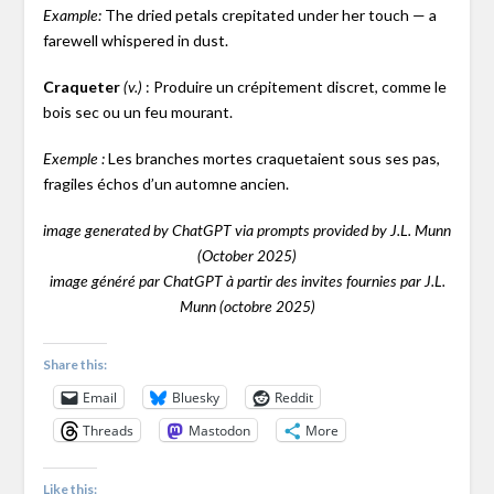
The dried petals crepitated under her touch — a
Example:
farewell whispered in dust.
Craqueter
: Produire un crépitement discret, comme le
(v.)
bois sec ou un feu mourant.
Les branches mortes craquetaient sous ses pas,
Exemple :
fragiles échos d’un automne ancien.
image generated by ChatGPT via prompts provided by J.L. Munn
(October 2025)
image généré par ChatGPT à partir des invites fournies par J.L.
Munn (octobre 2025)
Share this:
Email
Bluesky
Reddit
Threads
Mastodon
More
Like this: