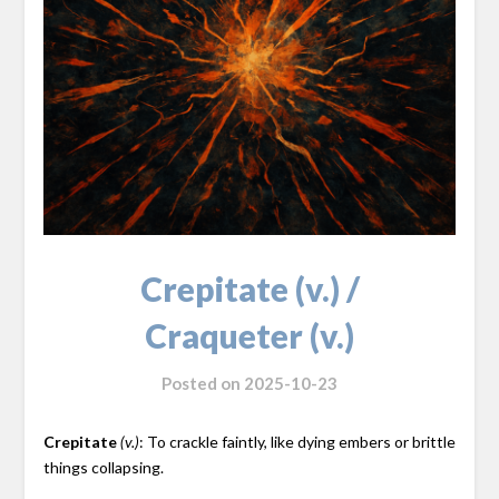
Crepitate (v.) /
Craqueter (v.)
Posted on
2025-10-23
Crepitate
: To crackle faintly, like dying embers or brittle
(v.)
things collapsing.