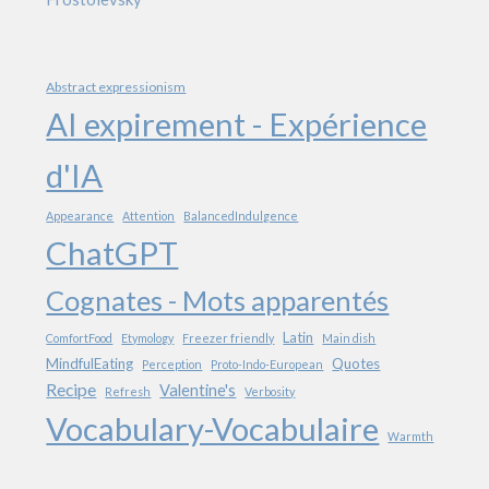
Abstract expressionism
AI expirement - Expérience
d'IA
Appearance
Attention
BalancedIndulgence
ChatGPT
Cognates - Mots apparentés
Latin
ComfortFood
Etymology
Freezer friendly
Main dish
MindfulEating
Quotes
Perception
Proto-Indo-European
Recipe
Valentine's
Refresh
Verbosity
Vocabulary-Vocabulaire
Warmth