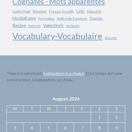
Cognates - Mots apparentés
Latin
ComfortFood
Etymology
Freezer friendly
Main dish
MindfulEating
Quotes
Perception
Proto-Indo-European
Recipe
Valentine's
Refresh
Verbosity
Vocabulary-Vocabulaire
Warmth
Time is a construct.
Exploration is a choice
. || Le temps est une
construction. L’exploration, un choix.
August 2026
M
T
W
T
F
S
S
1
2
3
4
5
6
7
8
9