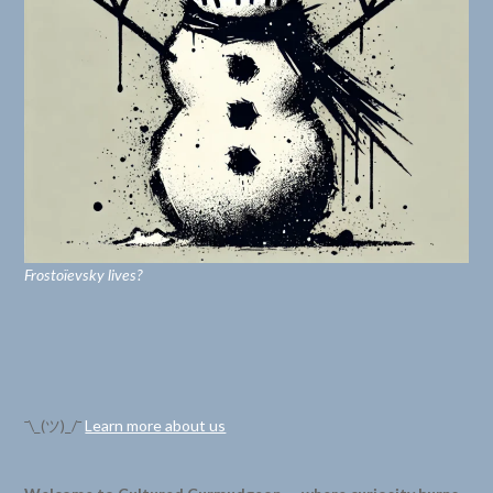
Frostoïevsky lives?
¯\_(ツ)_/¯
Learn more about us