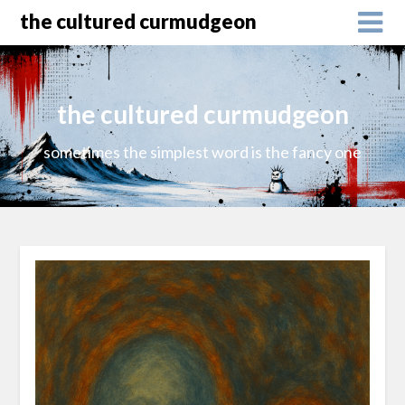
the cultured curmudgeon
the cultured curmudgeon
sometimes the simplest word is the fancy one