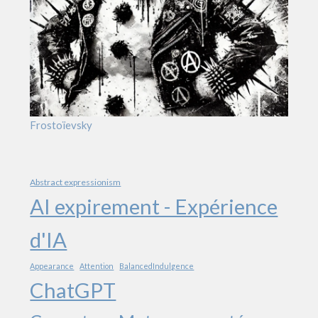
Frostoïevsky
Abstract expressionism
AI expirement - Expérience
d'IA
Appearance
Attention
BalancedIndulgence
ChatGPT