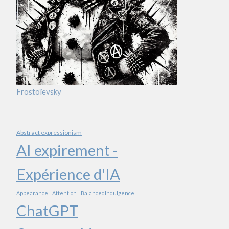
Frostoïevsky
Abstract expressionism
AI expirement -
Expérience d'IA
Appearance
Attention
BalancedIndulgence
ChatGPT