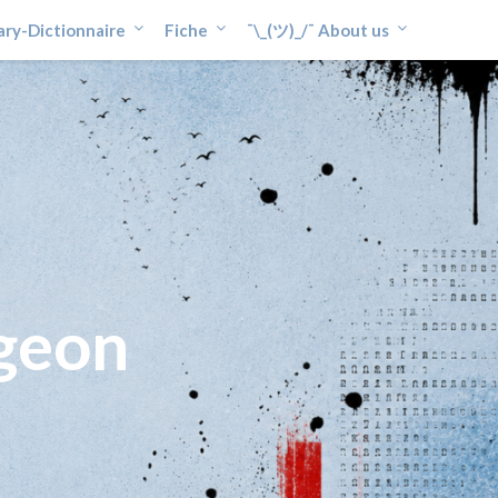
ary-Dictionnaire
Fiche
¯\_(ツ)_/¯ About us
geon