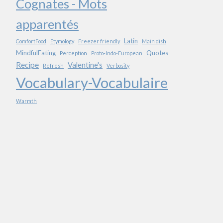
Cognates - Mots
apparentés
Latin
ComfortFood
Etymology
Freezer friendly
Main dish
MindfulEating
Quotes
Perception
Proto-Indo-European
Recipe
Valentine's
Refresh
Verbosity
Vocabulary-Vocabulaire
Warmth