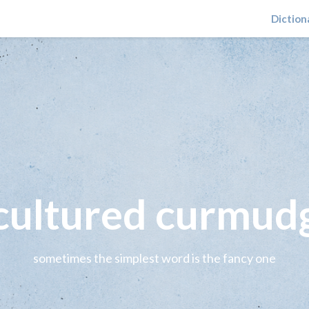
Diction
 cultured curmud
sometimes the simplest word is the fancy one