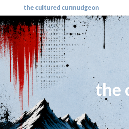
the cultured curmudgeon
the