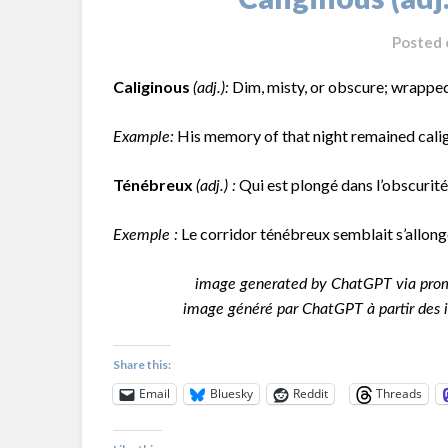
Posted
Caliginous
Dim, misty, or obscure; wrapped
(adj.):
His memory of that night remained cali
Example:
Ténébreux
Qui est plongé dans l’obscurité
(adj.) :
Le corridor ténébreux semblait s’allonge
Exemple :
image generated by ChatGPT via prom
image généré par ChatGPT à partir des i
Share this:
Email
Bluesky
Reddit
Threads