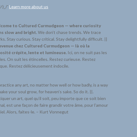
ツ)_/¯
Learn more about us
come to Cultured Curmudgeon — where curiosity
ns slow and bright.
We don’t chase trends. We trace
ks. Stay curious. Stay critical. Stay delightfully difficult. ||
nvenue chez Cultured Curmudgeon — là où la
iosité crépite, lente et lumineuse.
Ici, on ne suit pas les
s. On suit les étincelles. Restez curieuse. Restez
ique. Restez délicieusement indocile.
ractice any art, no matter how well or how badly, is a way
ake your soul grow, for heaven’s sake. So do it. ||.
iquer un art, quel qu’il soit, peu importe que ce soit bien
al, est une façon de faire grandir votre âme, pour l’amour
iel. Alors, faites-le. – Kurt Vonnegut