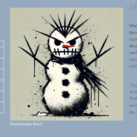
¯\_(
Wel
bur
spar
Bie
cur
mode
crit
To p
to m
Prat
ou m
du c
Frostoïevsky lives?