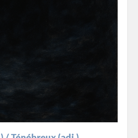
) / Ténébreux (adj.)