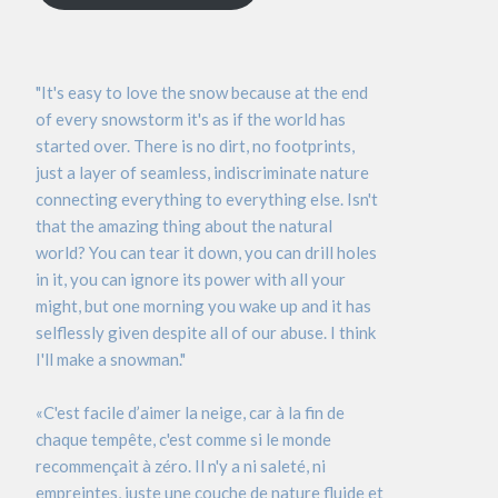
"It's easy to love the snow because at the end
of every snowstorm it's as if the world has
started over. There is no dirt, no footprints,
just a layer of seamless, indiscriminate nature
connecting everything to everything else. Isn't
that the amazing thing about the natural
world? You can tear it down, you can drill holes
in it, you can ignore its power with all your
might, but one morning you wake up and it has
selflessly given despite all of our abuse. I think
I'll make a snowman."
«C'est facile d’aimer la neige, car à la fin de
chaque tempête, c'est comme si le monde
recommençait à zéro. Il n'y a ni saleté, ni
empreintes, juste une couche de nature fluide et