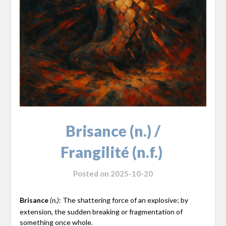
Brisance (n.) /
Frangilité (n.f.)
Posted on
2025-10-20
Brisance
: The shattering force of an explosive; by
(n.)
extension, the sudden breaking or fragmentation of
something once whole.