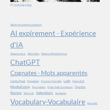
Frostoïevsky
Abstract expressionism
AI expirement - Expérience
d'IA
Appearance
Attention
BalancedIndulgence
ChatGPT
Cognates - Mots apparentés
Latin
ComfortFood
Etymology
Freezer friendly
Main dish
MindfulEating
Quotes
Perception
Proto-Indo-European
Recipe
Valentine's
Refresh
Verbosity
Vocabulary-Vocabulaire
Warmth