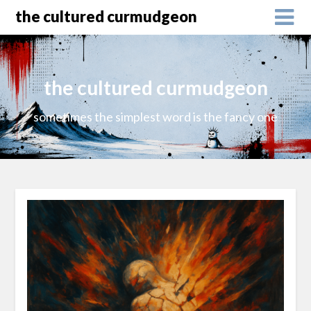
the cultured curmudgeon
the cultured curmudgeon
sometimes the simplest word is the fancy one