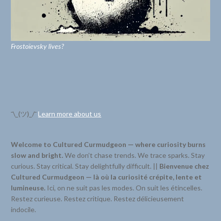
Frostoïevsky lives?
¯\_(ツ)_/¯
Learn more about us
Welcome to Cultured Curmudgeon — where curiosity burns
slow and bright.
We don’t chase trends. We trace sparks. Stay
curious. Stay critical. Stay delightfully difficult. ||
Bienvenue chez
Cultured Curmudgeon — là où la curiosité crépite, lente et
lumineuse.
Ici, on ne suit pas les modes. On suit les étincelles.
Restez curieuse. Restez critique. Restez délicieusement
indocile.