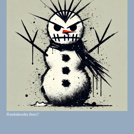
Frostoïevsky lives?