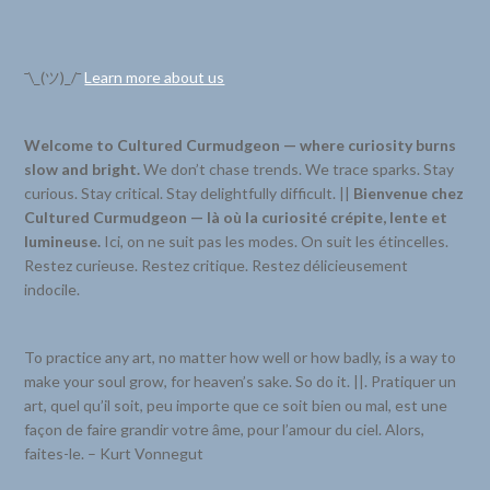
¯\_(ツ)_/¯
Learn more about us
Welcome to Cultured Curmudgeon — where curiosity burns
slow and bright.
We don’t chase trends. We trace sparks. Stay
curious. Stay critical. Stay delightfully difficult. ||
Bienvenue chez
Cultured Curmudgeon — là où la curiosité crépite, lente et
lumineuse.
Ici, on ne suit pas les modes. On suit les étincelles.
Restez curieuse. Restez critique. Restez délicieusement
indocile.
To practice any art, no matter how well or how badly, is a way to
make your soul grow, for heaven’s sake. So do it. ||. Pratiquer un
art, quel qu’il soit, peu importe que ce soit bien ou mal, est une
façon de faire grandir votre âme, pour l’amour du ciel. Alors,
faites-le. – Kurt Vonnegut