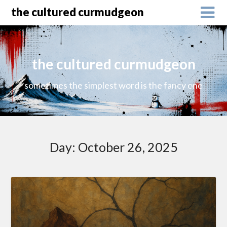
the cultured curmudgeon
the cultured curmudgeon
sometimes the simplest word is the fancy one
Day:
October 26, 2025