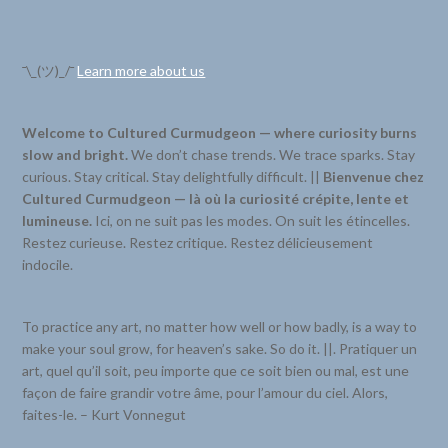
¯\_(ツ)_/¯
Learn more about us
Welcome to Cultured Curmudgeon — where curiosity burns
slow and bright.
We don’t chase trends. We trace sparks. Stay
curious. Stay critical. Stay delightfully difficult. ||
Bienvenue chez
Cultured Curmudgeon — là où la curiosité crépite, lente et
lumineuse.
Ici, on ne suit pas les modes. On suit les étincelles.
Restez curieuse. Restez critique. Restez délicieusement
indocile.
To practice any art, no matter how well or how badly, is a way to
make your soul grow, for heaven’s sake. So do it. ||. Pratiquer un
art, quel qu’il soit, peu importe que ce soit bien ou mal, est une
façon de faire grandir votre âme, pour l’amour du ciel. Alors,
faites-le. – Kurt Vonnegut