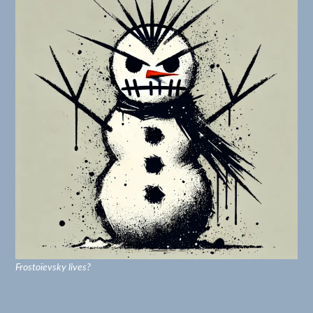
Frostoïevsky lives?