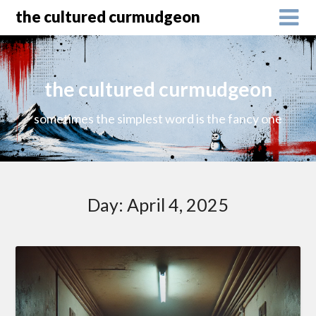
the cultured curmudgeon
the cultured curmudgeon
sometimes the simplest word is the fancy one
Day:
April 4, 2025